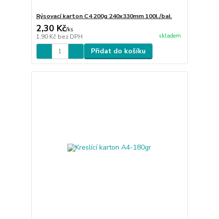
Rýsovací karton C4 200g 240x330mm 100l./bal.
2,30 Kč
/
ks
skladem
1,90 Kč
bez DPH
Přidat do košíku