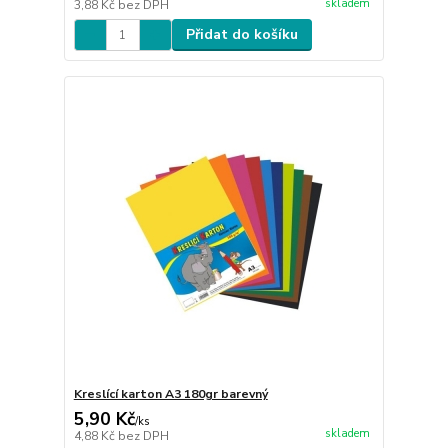
skladem
3,88 Kč
bez DPH
Přidat do košíku
Kreslící karton A3 180gr barevný
5,90 Kč
/
ks
skladem
4,88 Kč
bez DPH