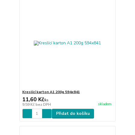
Kreslící karton A1 200g 594x841
11,60 Kč
/
ks
skladem
9,59 Kč
bez DPH
Přidat do košíku