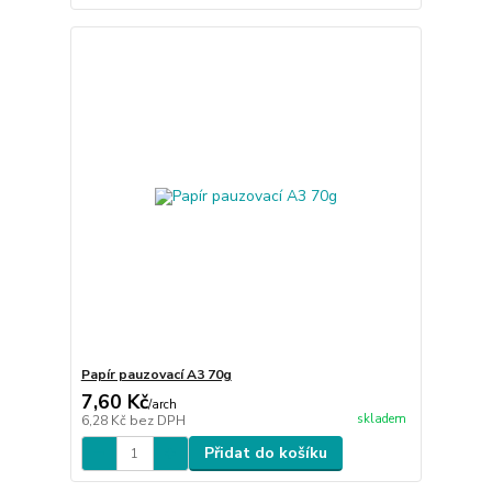
Papír pauzovací A3 70g
7,60 Kč
/
arch
skladem
6,28 Kč
bez DPH
Přidat do košíku