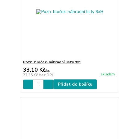
Pozn. bloček-náhradní listy 9x9
33,10 Kč
/
ks
skladem
27,36 Kč
bez DPH
Přidat do košíku