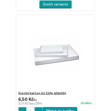
Zvolit variantu
Kreslící karton A2 220g 420x594
6,50 Kč
/
ks
skladem
5,37 Kč
bez DPH
Přidat do košíku