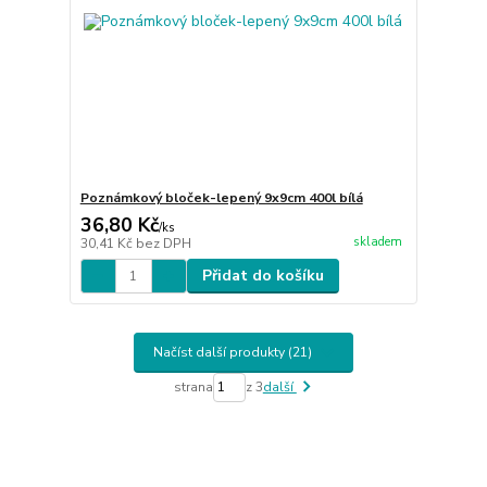
Poznámkový bloček-lepený 9x9cm 400l bílá
36,80 Kč
/
ks
skladem
30,41 Kč
bez DPH
Přidat do košíku
Načíst další produkty (21)
strana
z 3
další