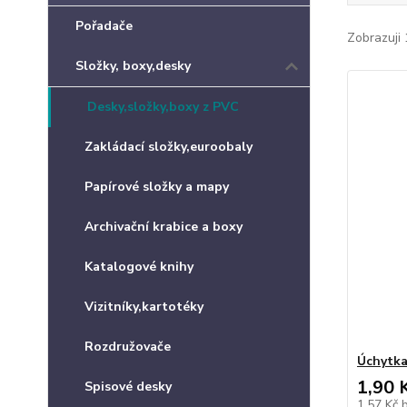
Pořadače
Zobrazuji 
Složky, boxy,desky
Desky,složky,boxy z PVC
Zakládací složky,euroobaly
Papírové složky a mapy
Archivační krabice a boxy
Katalogové knihy
Vizitníky,kartotéky
Rozdružovače
Úchytka
1,90 
Spisové desky
1,57 Kč