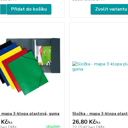
Přidat do košíku
Zvolit variantu
- mapa 3-klopa plastová, guma
Složka - mapa 3-klopa plas
 Kč
26,80 Kč
/
ks
/
ks
skladem
č
bez DPH
22,15 Kč
bez DPH