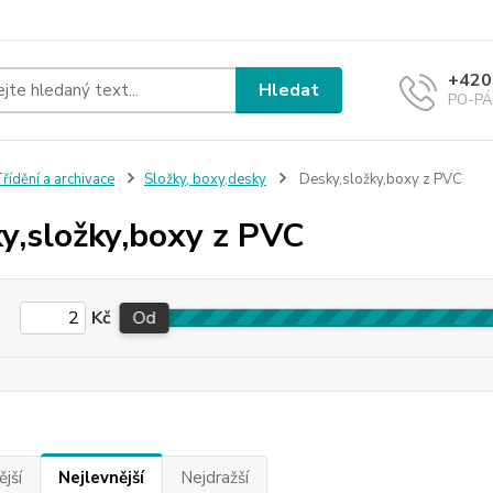
+420
Hledat
PO-PÁ 
řídění a archivace
Složky, boxy,desky
Desky,složky,boxy z PVC
y,složky,boxy z PVC
Kč
Od
jší
Nejlevnější
Nejdražší