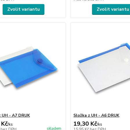
Zvolit variantu
Zvolit variantu
z UH - A7 DRUK
Složka z UH - A6 DRUK
 Kč
19,30 Kč
/
ks
/
ks
skladem
č
bez DPH
15,95 Kč
bez DPH