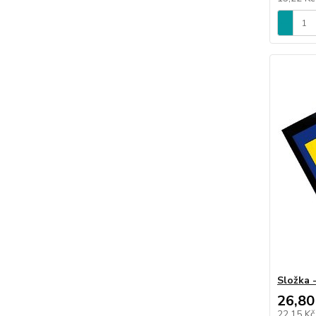
Složka 
26,80
22,15 K