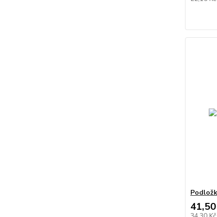
Podložk
41,50
34,30 K