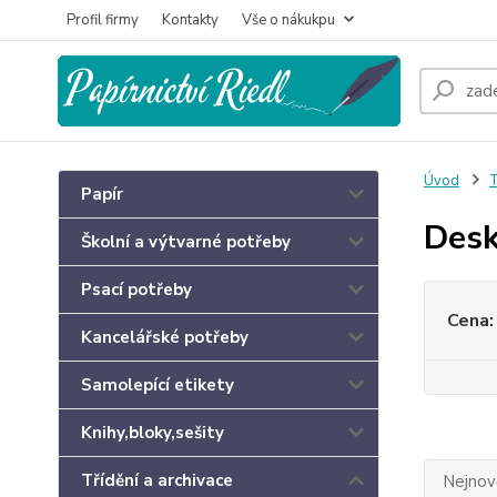
Profil firmy
Kontakty
Vše o nákukpu
Úvod
T
Papír
Desk
Školní a výtvarné potřeby
Psací potřeby
Cena:
Kancelářské potřeby
Samolepící etikety
Knihy,bloky,sešity
Třídění a archivace
Nejnově