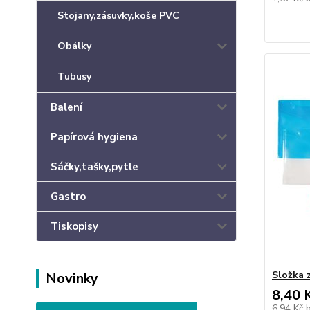
Stojany,zásuvky,koše PVC
Obálky
Tubusy
Balení
Papírová hygiena
Sáčky,tašky,pytle
Gastro
Tiskopisy
Složka 
Novinky
8,40 
6,94 Kč