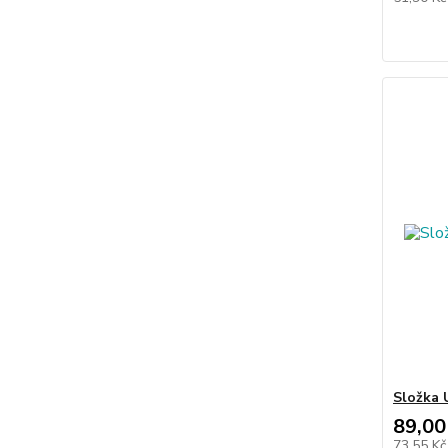
Složka 
89,00
73,55 K