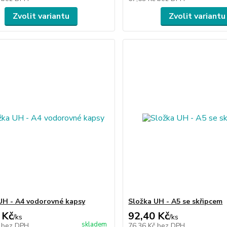
Zvolit variantu
Zvolit variantu
UH - A4 vodorovné kapsy
Složka UH - A5 se skřipcem
 Kč
92,40 Kč
/
ks
/
ks
skladem
č
bez DPH
76,36 Kč
bez DPH