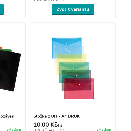
Zvolit variantu
rozávěs
Složka z UH - A4 DRUK
10,00 Kč
/
ks
skladem
skladem
8,26 Kč
bez DPH