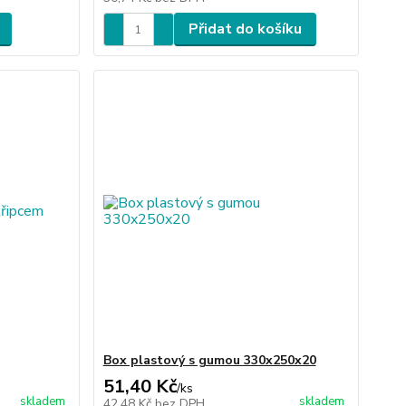
Přidat do košíku
Box plastový s gumou 330x250x20
51,40 Kč
/
ks
skladem
skladem
42,48 Kč
bez DPH