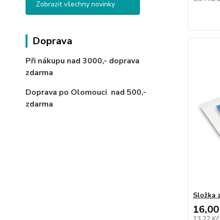
Zobrazit všechny novinky
Doprava
Při nákupu nad 3000,-
doprava
zdarma
Doprava po Olomouci
nad 500,-
zdarma
Složka 
16,00
13,22 K