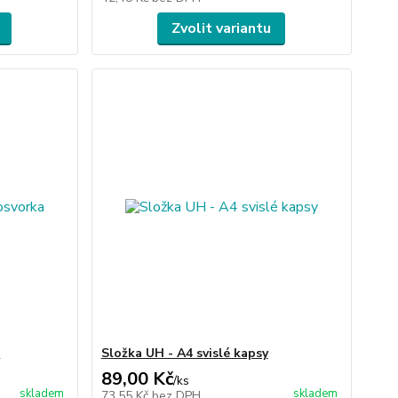
Zvolit variantu
a
Složka UH - A4 svislé kapsy
89,00 Kč
/
ks
skladem
skladem
73,55 Kč
bez DPH