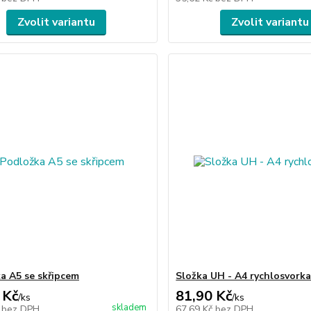
Zvolit variantu
Zvolit variantu
a A5 se skřipcem
Složka UH - A4 rychlosvork
 Kč
81,90 Kč
/
ks
/
ks
skladem
č
bez DPH
67,69 Kč
bez DPH