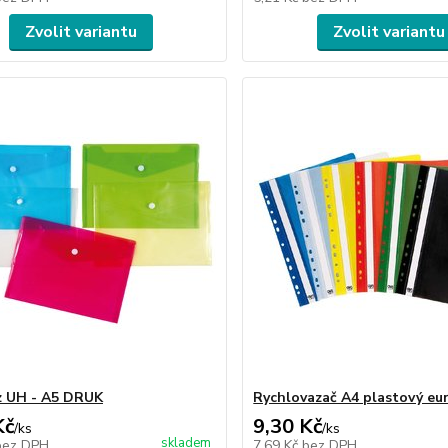
Zvolit variantu
Zvolit variantu
z UH - A5 DRUK
Rychlovazač A4 plastový eu
Kč
9,30 Kč
/
ks
/
ks
skladem
bez DPH
7,69 Kč
bez DPH