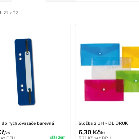
1-21 z 22
 do rychlovazače barevná
Složka z UH - DL DRUK
Kč
6,30 Kč
/
ks
/
ks
skladem
bez DPH
5,21 Kč
bez DPH