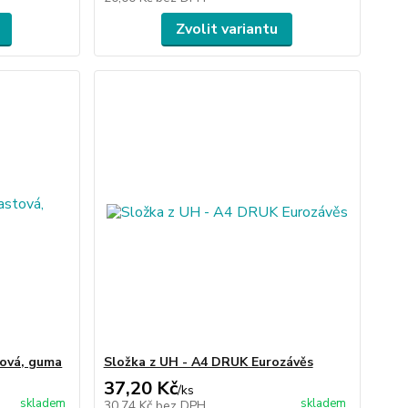
Zvolit variantu
tová, guma
Složka z UH - A4 DRUK Eurozávěs
37,20 Kč
/
ks
skladem
skladem
30,74 Kč
bez DPH