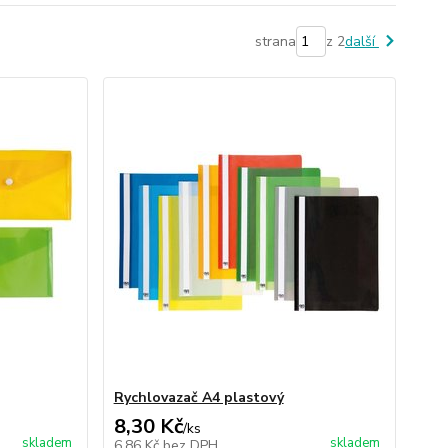
strana
z 2
další
Rychlovazač A4 plastový
8,30 Kč
/
ks
skladem
skladem
6,86 Kč
bez DPH