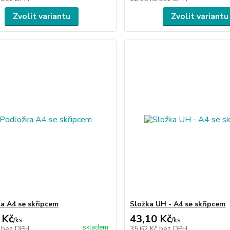
Zvolit variantu
Zvolit variantu
a A4 se skřipcem
Složka UH - A4 se skřipcem
 Kč
43,10 Kč
/
ks
/
ks
skladem
č
bez DPH
35,62 Kč
bez DPH