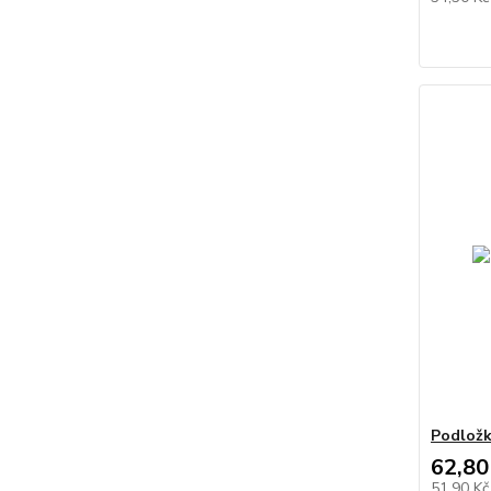
Podložk
62,80
51,90 K