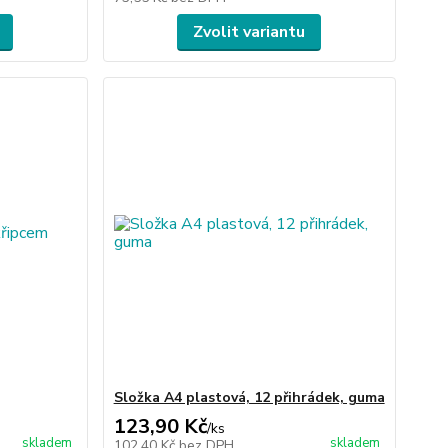
Zvolit variantu
Složka A4 plastová, 12 přihrádek, guma
123,90 Kč
/
ks
skladem
skladem
102,40 Kč
bez DPH