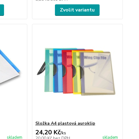
Zvolit variantu
Složka A4 plastová auroklip
24,20 Kč
/
ks
skladem
skladem
20,00 Kč
bez DPH