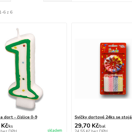
1-6 z 6
a dort - číslice 0-9
Svíčky dortové 24ks se sto
 Kč
29,70 Kč
/
ks
/
bal
skladem
č
bez DPH
24,55 Kč
bez DPH