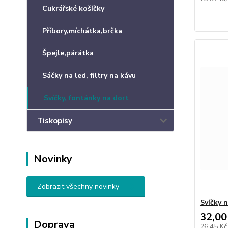
Cukrářské košíčky
Příbory,míchátka,brčka
Špejle,párátka
Sáčky na led, filtry na kávu
Svíčky, fontánky na dort
Tiskopisy
Novinky
Zobrazit všechny novinky
Svíčky 
32,00
Doprava
26,45 K