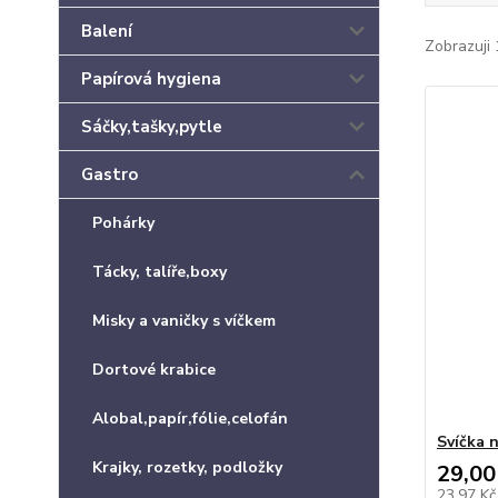
Balení
Zobrazuji 
Papírová hygiena
Sáčky,tašky,pytle
Gastro
Pohárky
Tácky, talíře,boxy
Misky a vaničky s víčkem
Dortové krabice
Alobal,papír,fólie,celofán
Svíčka n
Krajky, rozetky, podložky
29,00
23,97 K