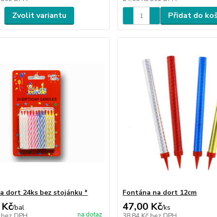
Zvolit variantu
Přidat do ko
na dort 24ks bez stojánku *
Fontána na dort 12cm
 Kč
47,00 Kč
/
bal
/
ks
na dotaz
č
bez DPH
38,84 Kč
bez DPH