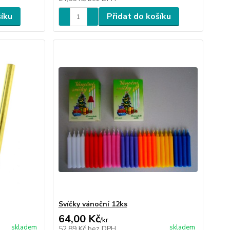
šíku
Přidat do košíku
Svíčky vánoční 12ks
64,00 Kč
/
kr
skladem
skladem
52,89 Kč
bez DPH