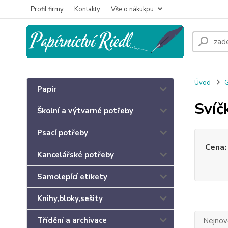
Profil firmy
Kontakty
Vše o nákukpu
Úvod
G
Papír
Svíč
Školní a výtvarné potřeby
Psací potřeby
Cena:
Kancelářské potřeby
Samolepící etikety
Knihy,bloky,sešity
Třídění a archivace
Nejnově