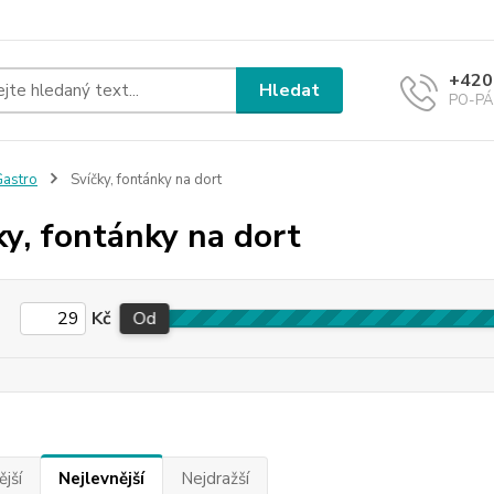
+420
Hledat
PO-PÁ 
astro
Svíčky, fontánky na dort
ky, fontánky na dort
Kč
Od
jší
Nejlevnější
Nejdražší