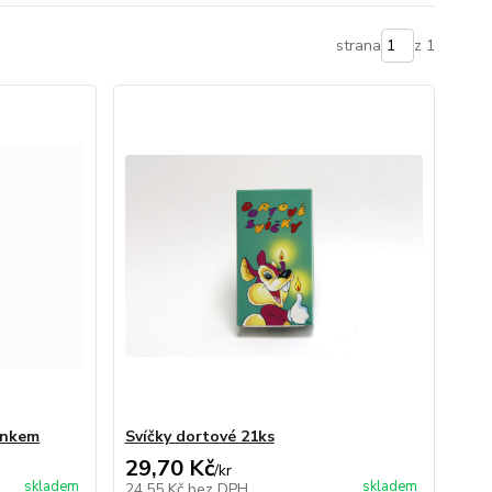
strana
z 1
jánkem
Svíčky dortové 21ks
29,70 Kč
/
kr
skladem
skladem
24,55 Kč
bez DPH