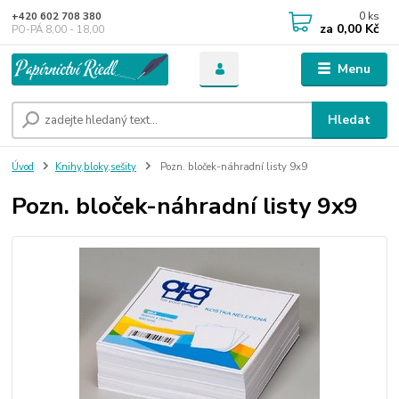
0
ks
+420 602 708 380
za
0,00 Kč
PO-PÁ 8,00 - 18,00
Menu
Hledat
Úvod
Knihy,bloky,sešity
Pozn. bloček-náhradní listy 9x9
Pozn. bloček-náhradní listy 9x9