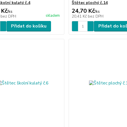
kolní kulatý č.4
Štětec plochý č.14
 Kč
24,70 Kč
/
ks
/
ks
skladem
č
bez DPH
20,41 Kč
bez DPH
Přidat do košíku
Přidat do ko