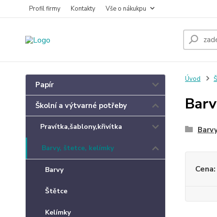
Profil firmy
Kontakty
Vše o nákukpu
Úvod
Š
Papír
Barv
Školní a výtvarné potřeby
Pravítka,šablony,křivítka
Barv
Barvy, štetce, kelímky
Cena:
Barvy
Štětce
Kelímky