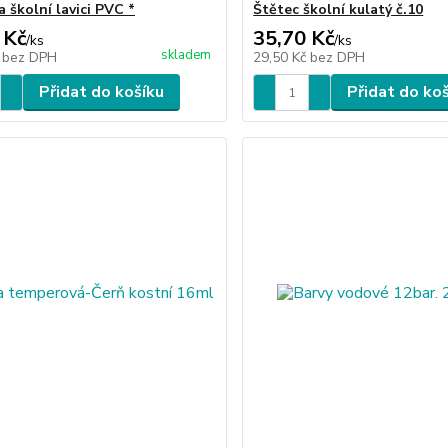
 školní lavici PVC *
Štětec školní kulatý č.10
 Kč
35,70 Kč
/
ks
/
ks
skladem
č
bez DPH
29,50 Kč
bez DPH
Přidat do košíku
Přidat do ko