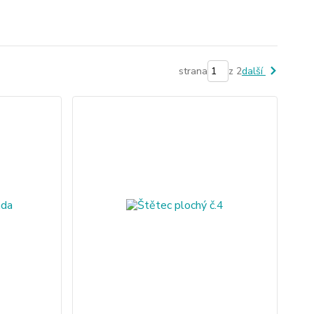
strana
z 2
další