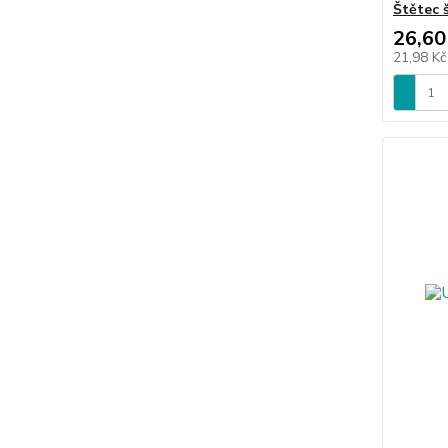
Štětec š
26,60
21,98 K