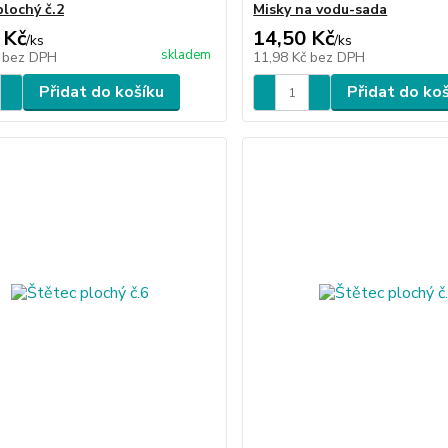
plochý č.2
Misky na vodu-sada
 Kč
14,50 Kč
/
ks
/
ks
skladem
č
bez DPH
11,98 Kč
bez DPH
Přidat do košíku
Přidat do ko