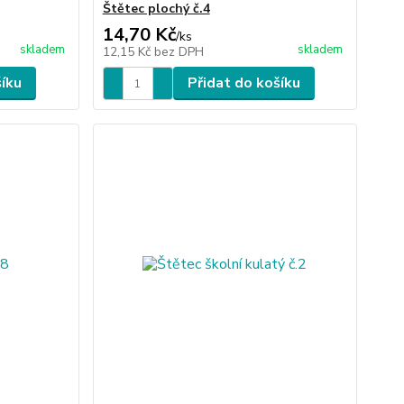
Štětec plochý č.4
14,70 Kč
/
ks
skladem
skladem
12,15 Kč
bez DPH
šíku
Přidat do košíku