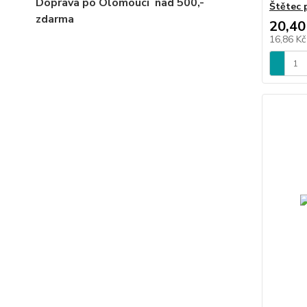
Doprava po Olomouci
nad 500,-
Štětec 
zdarma
20,40
16,86 K