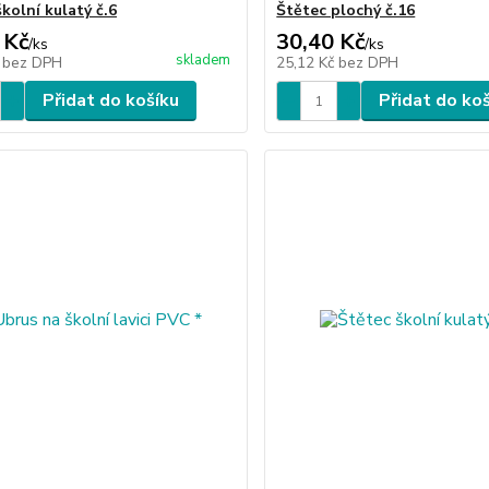
kolní kulatý č.6
Štětec plochý č.16
 Kč
30,40 Kč
/
ks
/
ks
skladem
č
bez DPH
25,12 Kč
bez DPH
Přidat do košíku
Přidat do ko