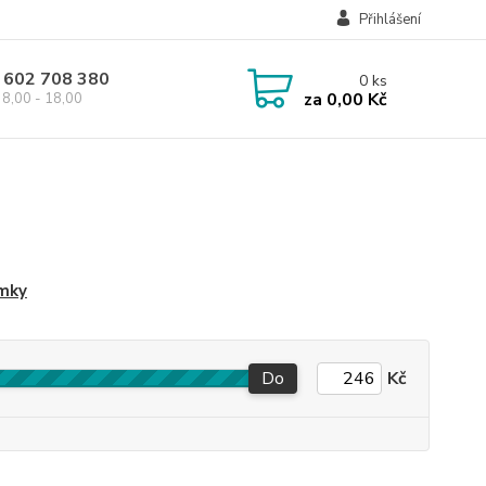
Přihlášení
 602 708 380
0
ks
za
0,00 Kč
8,00 - 18,00
ímky
Do
Kč