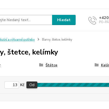
+420
Hledat
PO-PÁ 
kolní a výtvarné potřeby
Barvy, štetce, kelímky
y, štetce, kelímky
y
Štětce
Kel
Kč
Od