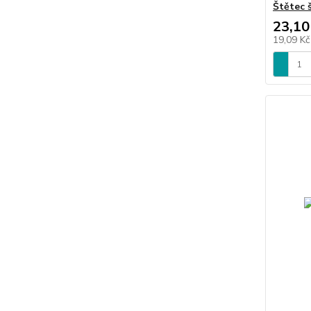
Štětec š
23,10
19,09 K