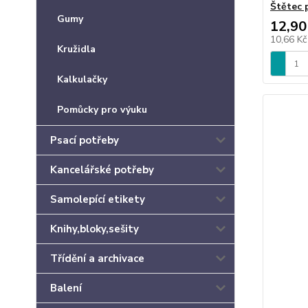
Štětec 
Gumy
12,90
10,66 K
Kružidla
Kalkulačky
Pomůcky pro výuku
Psací potřeby
Kancelářské potřeby
Samolepící etikety
Knihy,bloky,sešity
Třídění a archivace
Balení