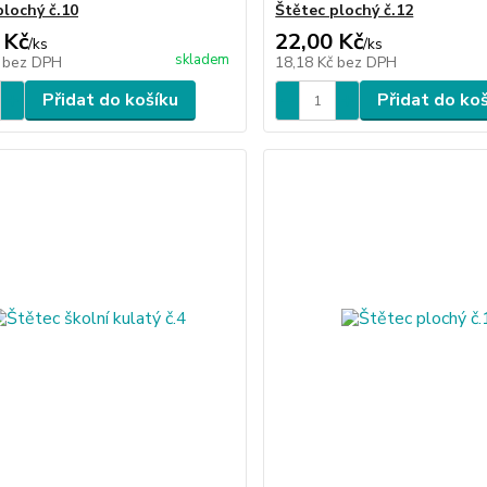
plochý č.10
Štětec plochý č.12
 Kč
22,00 Kč
/
ks
/
ks
skladem
č
bez DPH
18,18 Kč
bez DPH
Přidat do košíku
Přidat do ko