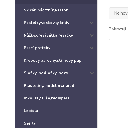
Skicák,náčrtník,karton
Nejnově
Pastelky,voskovky,křídy
Zobrazuji 
Nůžky,ořezávátka,řezačky
Psací potřeby
Krepový,barevný,střihový papír
Složky, podložky, boxy
Plasteliny,modeliny,nářadí
Inkousty,tuše,redispera
Lepidla
Sešity