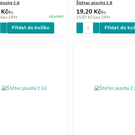
plochý č.6
Štětec plochý č.8
 Kč
19,20 Kč
/
ks
/
ks
skladem
č
bez DPH
15,87 Kč
bez DPH
Přidat do košíku
Přidat do ko