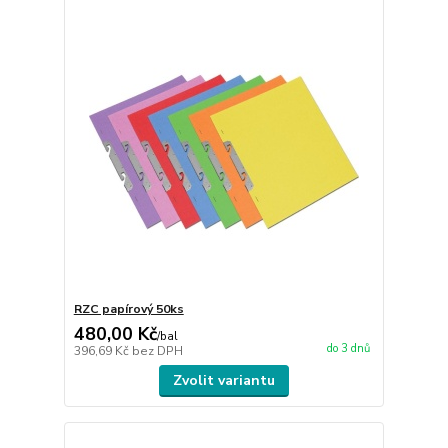
RZC papírový 50ks
480,00 Kč
/
bal
do 3 dnů
396,69 Kč
bez DPH
Zvolit variantu