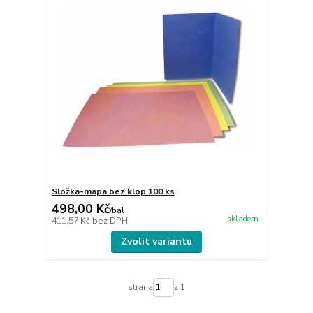
Složka-mapa bez klop 100 ks
498,00 Kč
/
bal
skladem
411,57 Kč
bez DPH
Zvolit variantu
strana
z 1