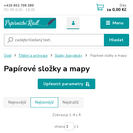
0
ks
+420 602 708 380
za
0,00 Kč
PO-PÁ 8,00 - 18,00
Menu
Hledat
Úvod
Třídění a archivace
Složky, boxy,desky
Papírové složky a mapy
Papírové složky a mapy
Upřesnit parametry
Nejnovější
Nejlevnější
Nejdražší
Zobrazuji 1-4 z 4
strana
z 1