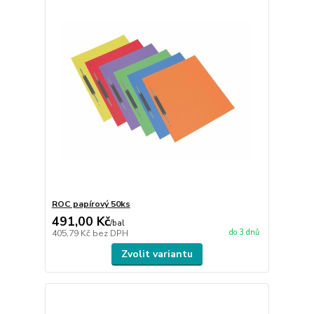
ROC papírový 50ks
491,00 Kč
/
bal
do 3 dnů
405,79 Kč
bez DPH
Zvolit variantu