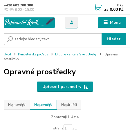
0
ks
+420 602 708 380
za
0,00 Kč
PO-PÁ 8,00 - 18,00
Menu
Hledat
Úvod
Kancelářské potřeby
Drobné kancelářské potřeby
Opravné
prostředky
Opravné prostředky
Upřesnit parametry
Nejnovější
Nejlevnější
Nejdražší
Zobrazuji 1-4 z 4
strana
z 1