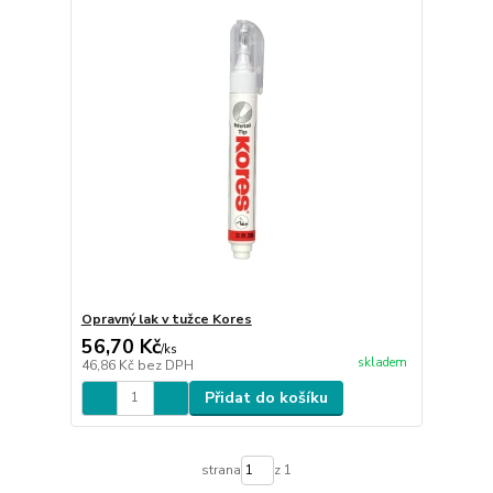
Opravný lak v tužce Kores
56,70 Kč
/
ks
skladem
46,86 Kč
bez DPH
Přidat do košíku
strana
z 1