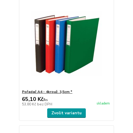
Pořadač A4 - 4krouž. 3,5cm *
65,10 Kč
/
ks
skladem
53,80 Kč
bez DPH
Zvolit variantu