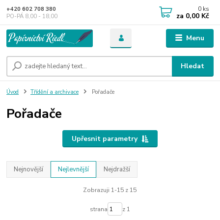
0
ks
+420 602 708 380
za
0,00 Kč
PO-PÁ 8,00 - 18,00
Menu
Hledat
Úvod
Třídění a archivace
Pořadače
Pořadače
Upřesnit parametry
Nejnovější
Nejlevnější
Nejdražší
Zobrazuji 1-15 z 15
strana
z 1