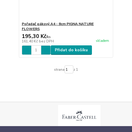
Pořadač pákový A4 - 8cm PIGNA NATURE
FLOWERS
195,30 Kč
/
ks
skladem
161,40 Kč
bez DPH
Přidat do košíku
strana
z 1