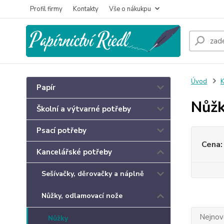
Profil firmy
Kontakty
Vše o nákukpu
Úvod
K
Papír
Nůž
Školní a výtvarné potřeby
Psací potřeby
Cena:
Kancelářské potřeby
Sešívačky, děrovačky a náplně
Nůžky, odlamovací nože
Nejnově
Nůžky