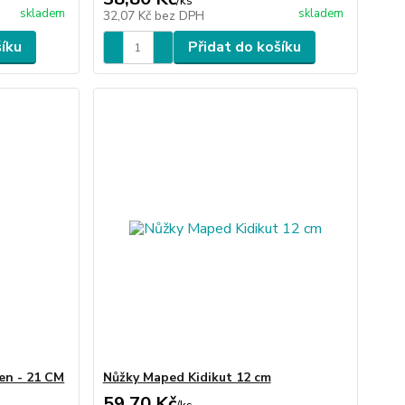
/
ks
skladem
skladem
32,07 Kč
bez DPH
šíku
Přidat do košíku
en - 21 CM
Nůžky Maped Kidikut 12 cm
59,70 Kč