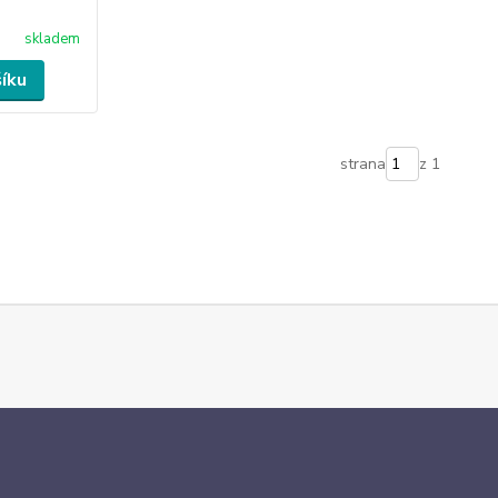
skladem
šíku
strana
z 1