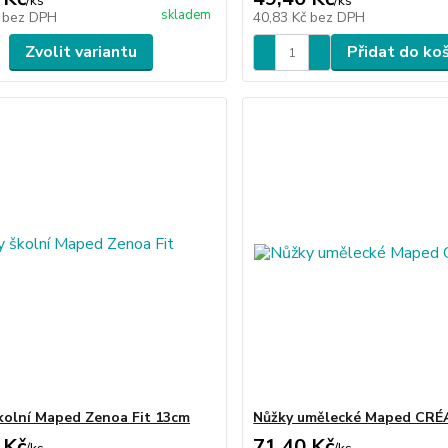
/
ks
/
ks
skladem
č
bez DPH
40,83 Kč
bez DPH
Zvolit variantu
Přidat do ko
kolní Maped Zenoa Fit 13cm
Nůžky umělecké Maped CRÉ
 Kč
71,40 Kč