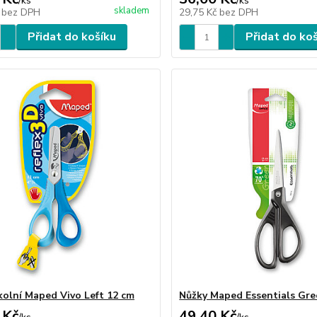
/
ks
/
ks
skladem
č
bez DPH
29,75 Kč
bez DPH
Přidat do košíku
Přidat do ko
kolní Maped Vivo Left 12 cm
Nůžky Maped Essentials Gre
 Kč
49,40 Kč