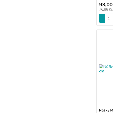
93,00
76,86 K
Nůžky M