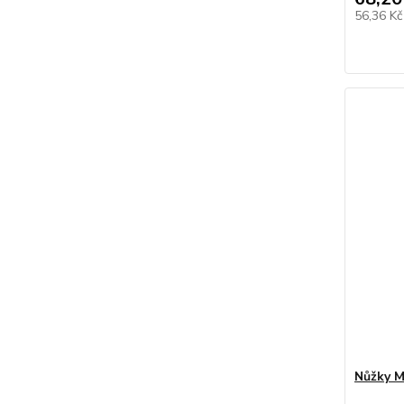
56,36 K
Nůžky M