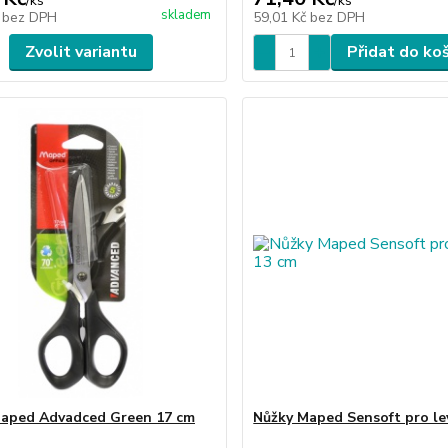
/
ks
/
ks
skladem
č
bez DPH
59,01 Kč
bez DPH
Zvolit variantu
Přidat do ko
aped Advadced Green 17 cm
Nůžky Maped Sensoft pro le