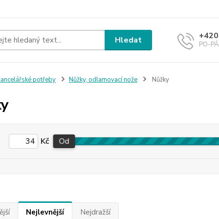
+420
Hledat
PO-PÁ 
ancelářské potřeby
Nůžky, odlamovací nože
Nůžky
ky
Kč
Od
jší
Nejlevnější
Nejdražší