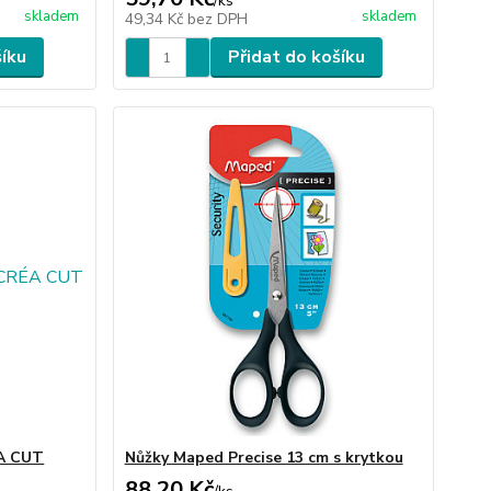
/
ks
skladem
skladem
49,34 Kč
bez DPH
šíku
Přidat do košíku
A CUT
Nůžky Maped Precise 13 cm s krytkou
88,20 Kč