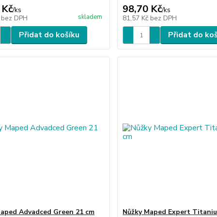
 Kč
98,70 Kč
/
ks
/
ks
skladem
č
bez DPH
81,57 Kč
bez DPH
Přidat do košíku
Přidat do ko
aped Advadced Green 21 cm
Nůžky Maped Expert Titani