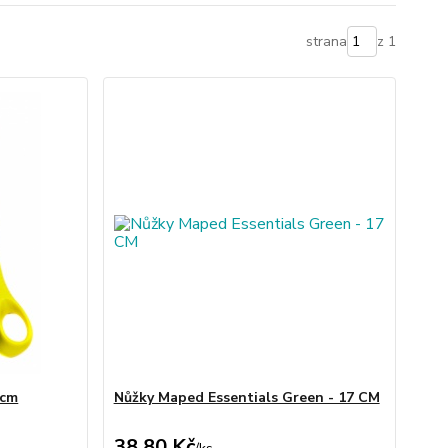
strana
z 1
 cm
Nůžky Maped Essentials Green - 17 CM
38,80 Kč