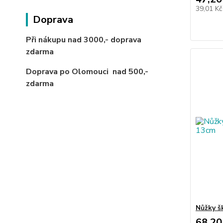
39,01 K
Doprava
Při nákupu nad 3000,-
doprava
zdarma
Doprava po Olomouci
nad 500,-
zdarma
Nůžky š
68,20