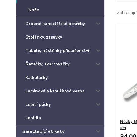
Nože
Zobrazuji 
Drobné kancelářské potřeby
Stojánky, zásuvky
Tabule, nástěnky,příslušenství
Řezačky, skartovačky
Kalkulačky
Laminová a kroužková vazba
Lepící pásky
Lepidla
Nůžky 
cm
Samolepící etikety
34,00