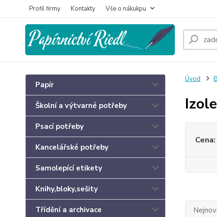
Profil firmy
Kontakty
Vše o nákukpu
Úvod
B
Papír
Izol
Školní a výtvarné potřeby
Psací potřeby
Cena:
Kancelářské potřeby
Samolepící etikety
Knihy,bloky,sešity
Třídění a archivace
Nejnově