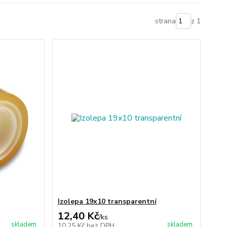
strana
z 1
í
Izolepa 19x10 transparentní
12,40 Kč
/
ks
skladem
skladem
10,25 Kč
bez DPH