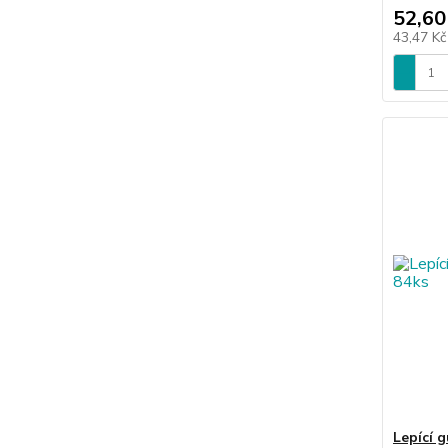
52,60
43,47 K
Lepící 