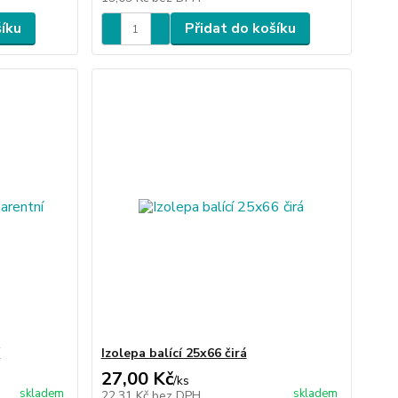
šíku
Přidat do košíku
í
Izolepa balící 25x66 čirá
27,00 Kč
/
ks
skladem
skladem
22,31 Kč
bez DPH