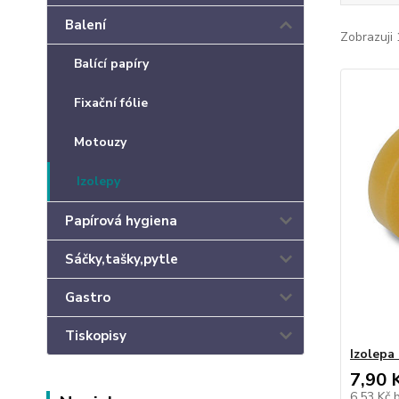
Balení
Zobrazuji 
Balící papíry
Fixační fólie
Motouzy
Izolepy
Papírová hygiena
Sáčky,tašky,pytle
Gastro
Tiskopisy
Izolepa
7,90 
6,53 Kč