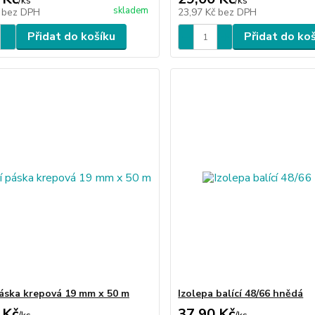
/
ks
/
ks
skladem
č
bez DPH
23,97 Kč
bez DPH
Přidat do košíku
Přidat do ko
páska krepová 19 mm x 50 m
Izolepa balící 48/66 hnědá
 Kč
37,90 Kč