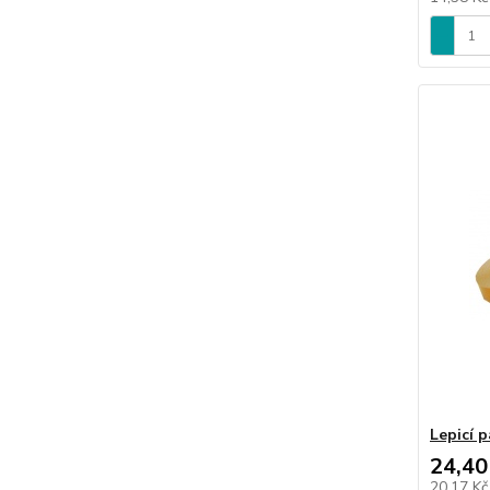
Lepicí 
24,40
20,17 K