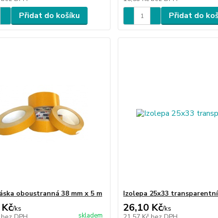
Přidat do košíku
Přidat do ko
páska oboustranná 38 mm x 5 m
Izolepa 25x33 transparentn
 Kč
26,10 Kč
/
ks
/
ks
skladem
č
bez DPH
21,57 Kč
bez DPH