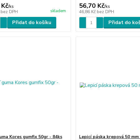
 Kč
56,70 Kč
/
ks
/
ks
skladem
č
bez DPH
46,86 Kč
bez DPH
Přidat do košíku
Přidat do ko
guma Kores gumfix 50gr - 84ks
Lepicí páska krepová 50 mm