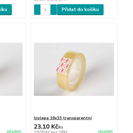
šíku
Přidat do košíku
í
Izolepa 19x33 transparentní
23,10 Kč
/
ks
skladem
skladem
19,09 Kč
bez DPH