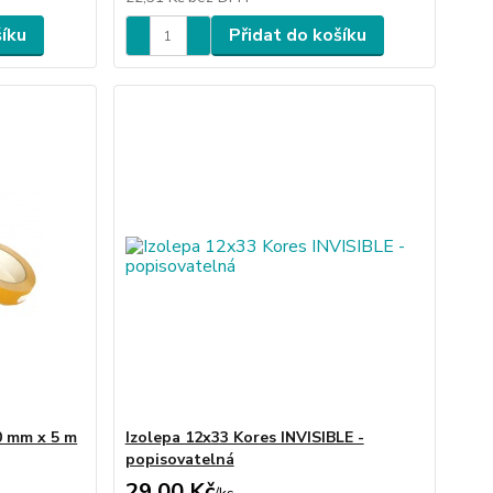
šíku
Přidat do košíku
0 mm x 5 m
Izolepa 12x33 Kores INVISIBLE -
popisovatelná
29,00 Kč