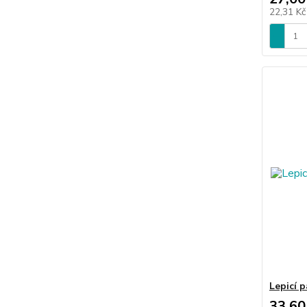
22,31 K
Lepicí 
33,60