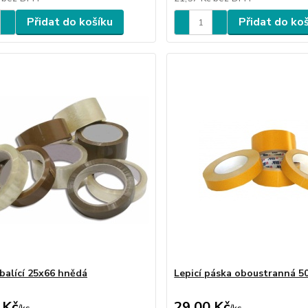
Přidat do košíku
Přidat do ko
 balící 25x66 hnědá
Lepicí páska oboustranná 5
 Kč
29,00 Kč