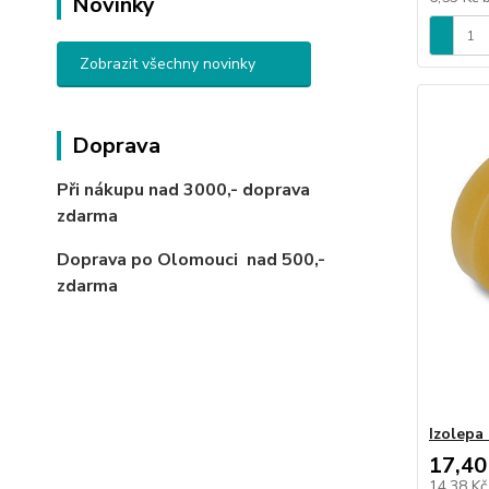
Novinky
Zobrazit všechny novinky
Doprava
Při nákupu nad 3000,-
doprava
zdarma
Doprava po Olomouci
nad 500,-
zdarma
Izolepa
17,40
14,38 K