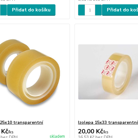
Přidat do košíku
Přidat do ko
 25x10 transparentní
Izolepa 15x33 transparentn
 Kč
20,00 Kč
/
ks
/
ks
skladem
č
bez DPH
16,53 Kč
bez DPH