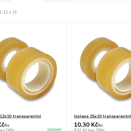
1-21 z 21
 12x10 transparentní
Izolepa 15x10 transparentn
Kč
10,30 Kč
/
ks
/
ks
skladem
bez DPH
8,51 Kč
bez DPH