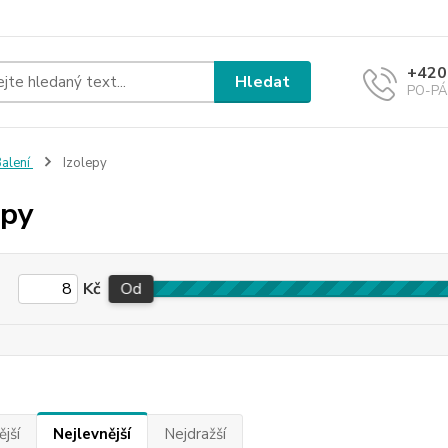
+420
Hledat
PO-PÁ 
alení
Izolepy
epy
Kč
Od
jší
Nejlevnější
Nejdražší