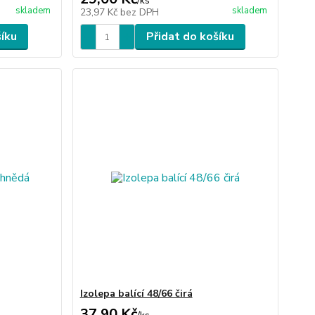
/
ks
skladem
skladem
23,97 Kč
bez DPH
šíku
Přidat do košíku
Izolepa balící 48/66 čirá
37,90 Kč