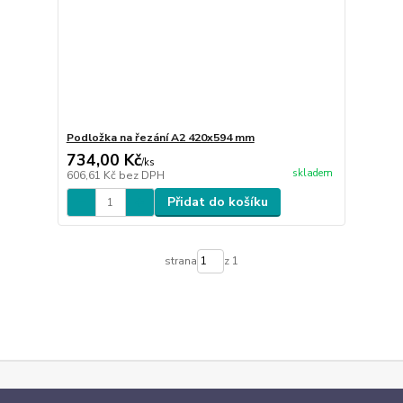
Podložka na řezání A2 420x594 mm
734,00 Kč
/
ks
skladem
606,61 Kč
bez DPH
Přidat do košíku
strana
z 1