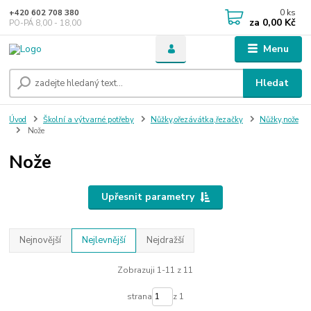
0
ks
+420 602 708 380
za
0,00 Kč
PO-PÁ 8,00 - 18,00
Menu
Hledat
Úvod
Školní a výtvarné potřeby
Nůžky,ořezávátka,řezačky
Nůžky,nože
Nože
Nože
Upřesnit parametry
Nejnovější
Nejlevnější
Nejdražší
Zobrazuji 1-11 z 11
strana
z 1