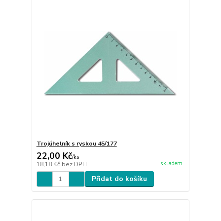
Trojúhelník s ryskou 45/177
22,00 Kč
/
ks
skladem
18,18 Kč
bez DPH
Přidat do košíku