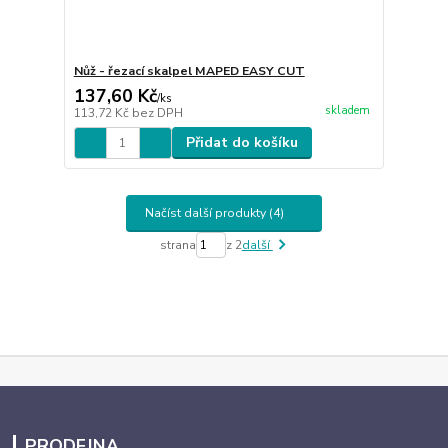
Nůž - řezací skalpel MAPED EASY CUT
137,60 Kč
/
ks
skladem
113,72 Kč
bez DPH
Přidat do košíku
Načíst další produkty (4)
strana
z 2
další
PRODEJNA