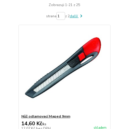
Zobrazuji 1-21 z 25
strana
z 2
další
Nůž odlamovací Maped 9mm
14,60 Kč
/
ks
skladem
12,07 Kč
bez DPH