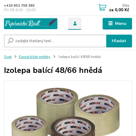
0
ks
+420 602 708 380
za
0,00 Kč
PO-PÁ 8,00 - 18,00
Menu
Hledat
Úvod
Kancelářské potřeby
Izolepa balící 48/66 hnědá
Izolepa balící 48/66 hnědá