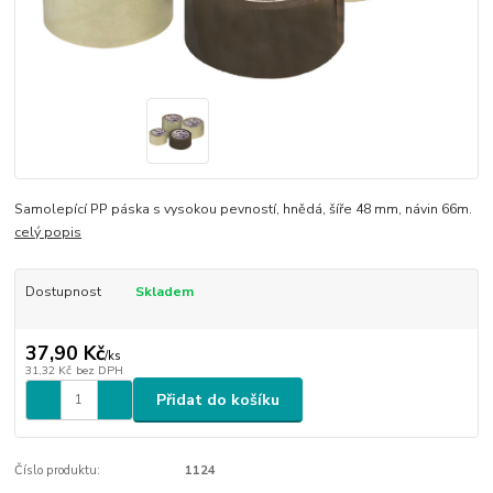
Samolepící PP páska s vysokou pevností, hnědá, šíře 48 mm, návin 66m.
celý popis
Dostupnost
Skladem
37,90 Kč
/
ks
31,32 Kč
bez DPH
Přidat do košíku
Číslo produktu:
1124