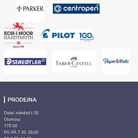
PRODEJNA
Dolní náměstí č.30
Olomouc
779 00
PO-PÁ 7,30-18,00