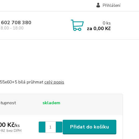
Přihlášení
 602 708 380
0
ks
za
0,00 Kč
8,00 - 18,00
55x60+5 bílá průhmat
celý popis
tupnost
skladem
00 Kč
/
ks
Přidat do košíku
 Kč
bez DPH