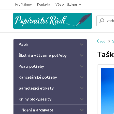
Profil firmy
Kontakty
Vše o nákukpu
Úvod
S
Papír
Tašk
Školní a výtvarné potřeby
Psací potřeby
Kancelářské potřeby
Samolepící etikety
Knihy,bloky,sešity
Třídění a archivace