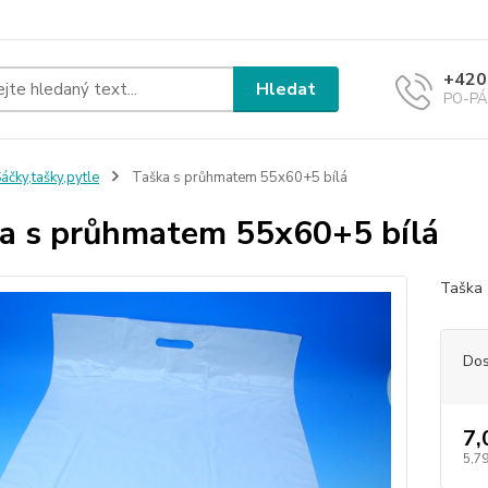
+420
Hledat
PO-PÁ 
áčky,tašky,pytle
Taška s průhmatem 55x60+5 bílá
a s průhmatem 55x60+5 bílá
Taška 
Dos
7,
5,79