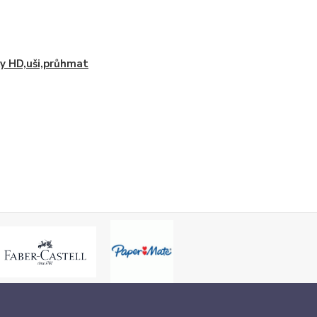
y HD,uši,průhmat