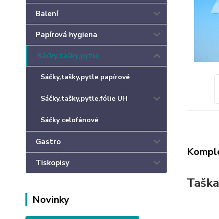
Balení
Papírová hygiena
Sáčky,tašky,pytle
Sáčky,tašky,pytle papírové
Sáčky,tašky,pytle,fólie UH
Sáčky celofánové
Gastro
Komple
Tiskopisy
Taška
Novinky