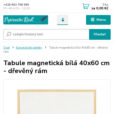
0
ks
+420 602 708 380
za
0,00 Kč
PO-PÁ 8,00 - 18,00
Menu
Hledat
Úvod
Kancelářské potřeby
Tabule magnetická bílá 40x60 cm - dřevěný
rám
Tabule magnetická bílá 40x60 cm
- dřevěný rám