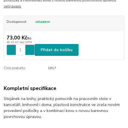
podložky a v kombinaci kovu s novou barevnou povrchovou úpravou.
celý popis
Dostupnost
skladem
73,00 Kč
/
ks
60,33 Kč
bez DPH
Přidat do košíku
Číslo produktu:
1817
Kompletní specifikace
Stojánek na knihy, praktický pomocník na pracovním stole v
kanceláři, knihovně i doma, plastová konstrukce ve zcela novém
provedení podložky a v kombinaci kovu s novou barevnou
povrchovou úpravou.