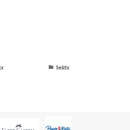
ty
Sešity