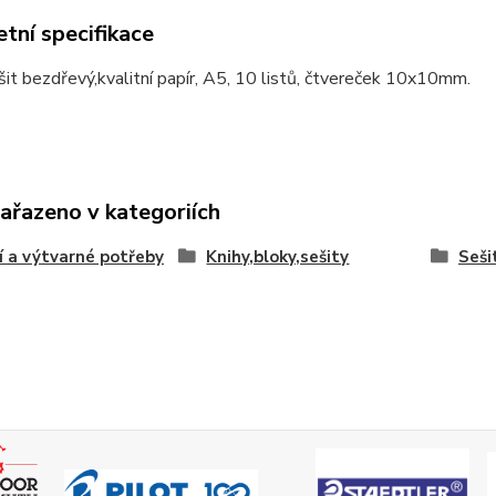
tní specifikace
šit bezdřevý,kvalitní papír, A5, 10 listů, čtvereček 10x10mm.
zařazeno v kategoriích
í a výtvarné potřeby
Knihy,bloky,sešity
Seši