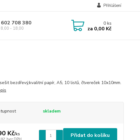
Přihlášení
 602 708 380
0
ks
za
0,00 Kč
8,00 - 18,00
sešit bezdřevý,kvalitní papír, A5, 10 listů, čtvereček 10x10mm.
opis
tupnost
skladem
90 Kč
/
ks
Přidat do košíku
 Kč
bez DPH