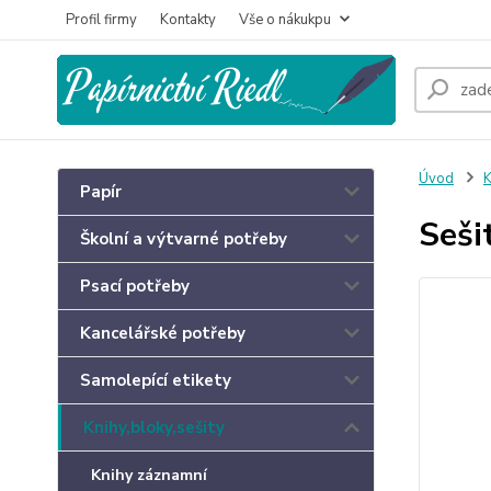
Profil firmy
Kontakty
Vše o nákukpu
Úvod
K
Papír
Seši
Školní a výtvarné potřeby
Psací potřeby
Kancelářské potřeby
Samolepící etikety
Knihy,bloky,sešity
Knihy záznamní