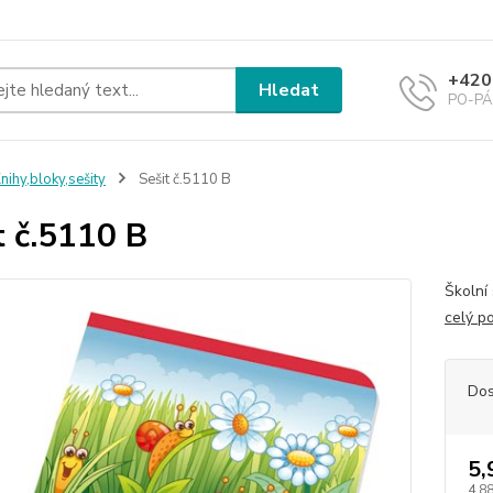
+420
Hledat
PO-PÁ 
nihy,bloky,sešity
Sešit č.5110 B
t č.5110 B
Školní 
celý p
Dos
5,
4,88