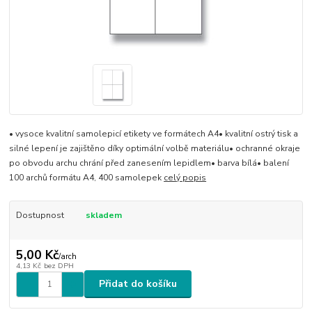
• vysoce kvalitní samolepicí etikety ve formátech A4• kvalitní ostrý tisk a
silné lepení je zajištěno díky optimální volbě materiálu• ochranné okraje
po obvodu archu chrání před zanesením lepidlem• barva bílá• balení
100 archů formátu A4, 400 samolepek
celý popis
Dostupnost
skladem
5,00 Kč
/
arch
4,13 Kč
bez DPH
Přidat do košíku