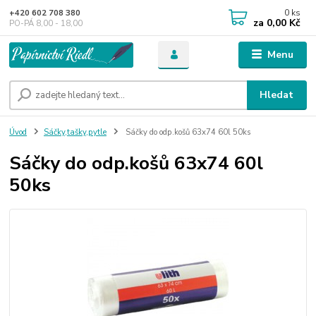
0
ks
+420 602 708 380
za
0,00 Kč
PO-PÁ 8,00 - 18,00
Menu
Hledat
Úvod
Sáčky,tašky,pytle
Sáčky do odp.košů 63x74 60l 50ks
Sáčky do odp.košů 63x74 60l
50ks