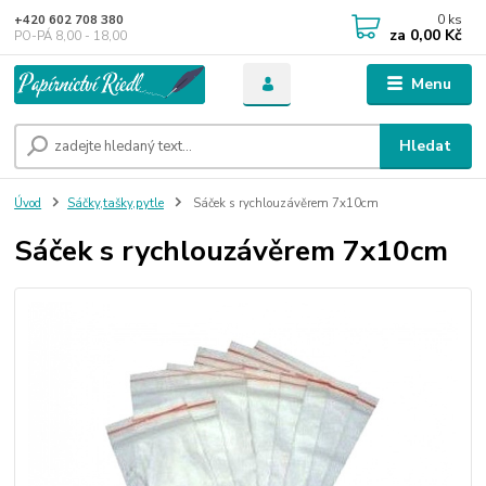
0
ks
+420 602 708 380
za
0,00 Kč
PO-PÁ 8,00 - 18,00
Menu
Hledat
Úvod
Sáčky,tašky,pytle
Sáček s rychlouzávěrem 7x10cm
Sáček s rychlouzávěrem 7x10cm