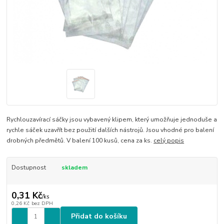
Rychlouzavírací sáčky jsou vybavený klipem, který umožňuje jednoduše a
rychle sáček uzavřít bez použití dalších nástrojů. Jsou vhodné pro balení
drobných předmětů. V balení 100 kusů, cena za ks.
celý popis
Dostupnost
skladem
0,31 Kč
/
ks
0,26 Kč
bez DPH
Přidat do košíku