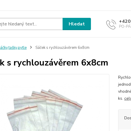
+420
Hledat
PO-PÁ 
áčky,tašky,pytle
Sáček s rychlouzávěrem 6x8cm
k s rychlouzávěrem 6x8cm
Rychlo
jednodu
vhodné
ks.
cel
Dos