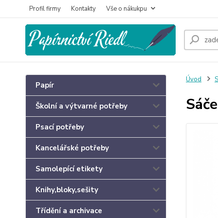
Profil firmy
Kontakty
Vše o nákukpu
Úvod
S
Papír
Sáče
Školní a výtvarné potřeby
Psací potřeby
Kancelářské potřeby
Samolepící etikety
Knihy,bloky,sešity
Třídění a archivace