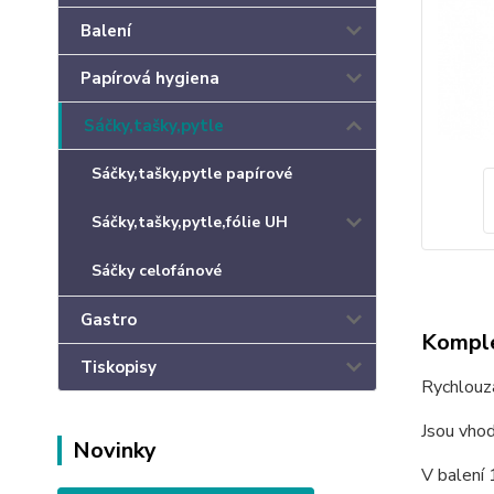
Balení
Papírová hygiena
Sáčky,tašky,pytle
Sáčky,tašky,pytle papírové
Sáčky,tašky,pytle,fólie UH
Sáčky celofánové
Gastro
Komple
Tiskopisy
Rychlouza
Jsou vho
Novinky
V balení 