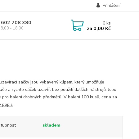
Přihlášení
 602 708 380
0
ks
za
0,00 Kč
8,00 - 18,00
uzavírací sáčky jsou vybavený klipem, který umožňuje
še a rychle sáček uzavřít bez použití dalších nástrojů. Jsou
 pro balení drobných předmětů. V balení 100 kusů, cena za
ý popis
tupnost
skladem