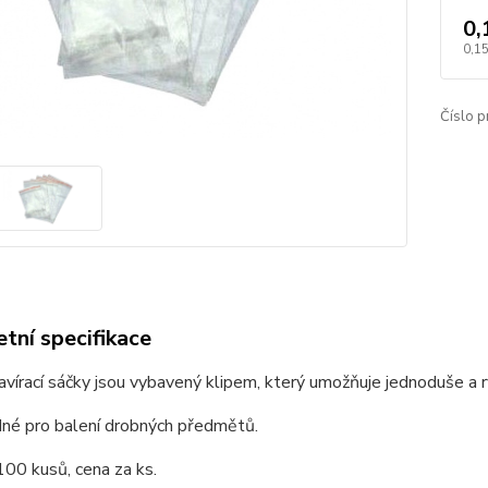
0,
0,15
Číslo p
tní specifikace
vírací sáčky jsou vybavený klipem, který umožňuje jednoduše a ry
dné pro balení drobných předmětů.
100 kusů, cena za ks.