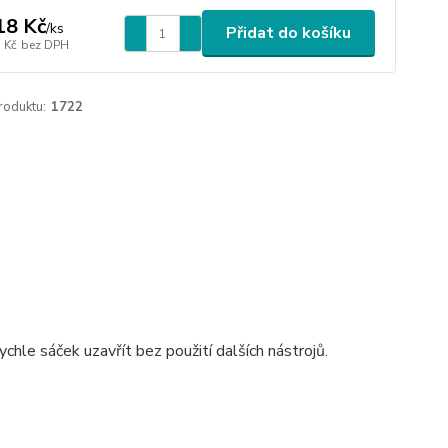
18 Kč
/
ks
Přidat do košíku
 Kč
bez DPH
roduktu:
1722
chle sáček uzavřít bez použití dalších nástrojů.