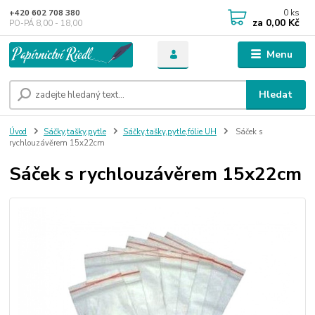
0
ks
+420 602 708 380
za
0,00 Kč
PO-PÁ 8,00 - 18,00
Menu
Hledat
Úvod
Sáčky,tašky,pytle
Sáčky,tašky,pytle,fólie UH
Sáček s
rychlouzávěrem 15x22cm
Sáček s rychlouzávěrem 15x22cm