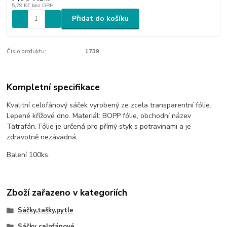
5,79 Kč
bez DPH
Přidat do košíku
Číslo produktu:
1739
Kompletní specifikace
Kvalitní celofánový sáček vyrobený ze zcela transparentní fólie.
Lepené křížové dno. Materiál: BOPP fólie, obchodní název
Tatrafán. Fólie je určená pro přímý styk s potravinami a je
zdravotně nezávadná.
Balení 100ks.
Zboží zařazeno v kategoriích
Sáčky,tašky,pytle
Sáčky celofánové