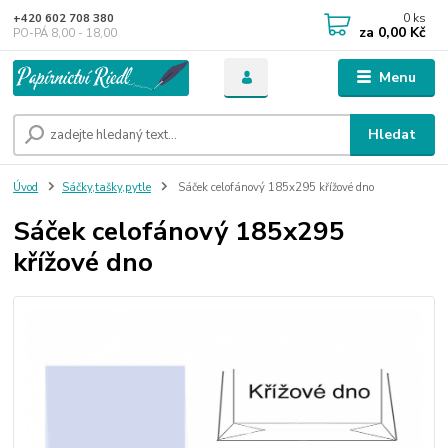
0
ks
+420 602 708 380
za
0,00 Kč
PO-PÁ 8,00 - 18,00
Menu
Hledat
Úvod
Sáčky,tašky,pytle
Sáček celofánový 185x295 křížové dno
Sáček celofánový 185x295
křížové dno