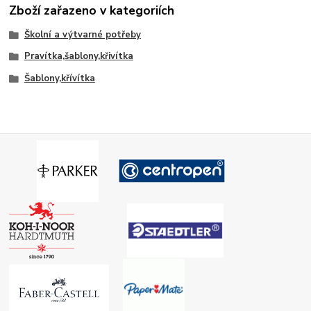
Zboží zařazeno v kategoriích
Školní a výtvarné potřeby
Pravítka,šablony,křivítka
Šablony,křívítka