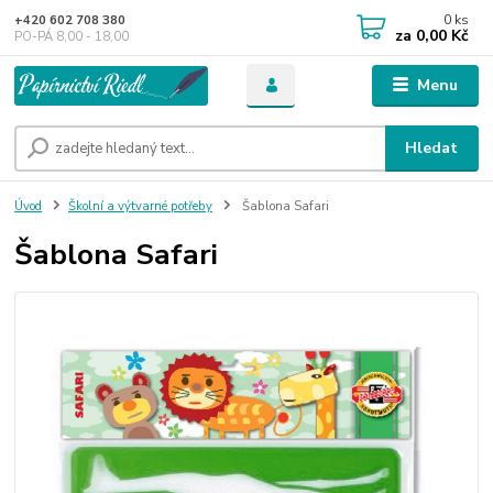
0
ks
+420 602 708 380
za
0,00 Kč
PO-PÁ 8,00 - 18,00
Menu
Hledat
Úvod
Školní a výtvarné potřeby
Šablona Safari
Šablona Safari