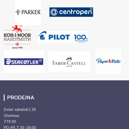
PRODEJNA
Dolní náměstí č.30
Olomouc
779 00
PO-PÁ 7,30-18,00