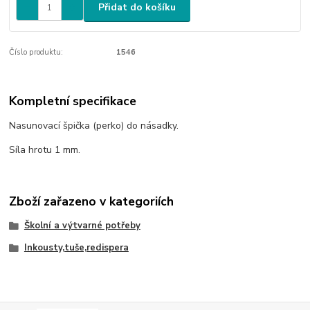
Přidat do košíku
Číslo produktu:
1546
Kompletní specifikace
Nasunovací špička (perko) do násadky.
Síla hrotu 1 mm.
Zboží zařazeno v kategoriích
Školní a výtvarné potřeby
Inkousty,tuše,redispera