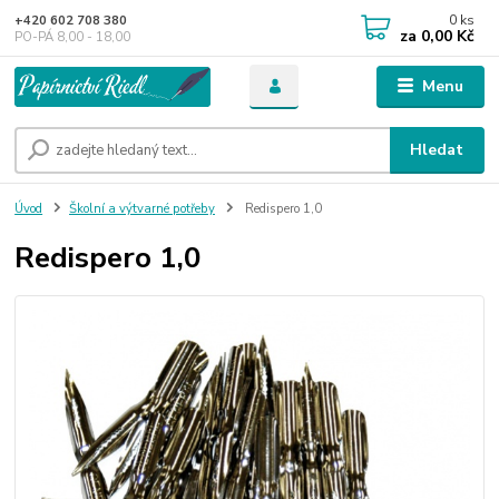
0
ks
+420 602 708 380
za
0,00 Kč
PO-PÁ 8,00 - 18,00
Menu
Hledat
Úvod
Školní a výtvarné potřeby
Redispero 1,0
Redispero 1,0