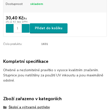
Dostupnost
skladem
30,40 Kč
/
ks
25,12 Kč
bez DPH
Přidat do košíku
Číslo produktu:
1631
Kompletní specifikace
Ohebné a nezlomitelné pravítko s vysoce kvalitním značením.
Stupnice jsou natištěny za použití UV inkoustu a jsou maximálně
odolné.
Zboží zařazeno v kategoriích
Školní a výtvarné potřeby