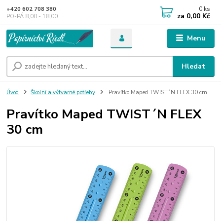
0
ks
+420 602 708 380
za
0,00 Kč
PO-PÁ 8,00 - 18,00
Menu
Hledat
Úvod
Školní a výtvarné potřeby
Pravítko Maped TWIST´N FLEX 30 cm
Pravítko Maped TWIST´N FLEX
30 cm