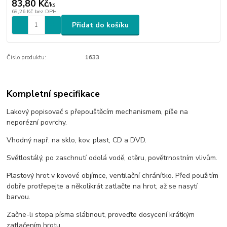
83,80 Kč
/
ks
69,26 Kč
bez DPH
Přidat do košíku
Číslo produktu:
1633
Kompletní specifikace
Lakový popisovač s přepouštěcím mechanismem, píše na
neporézní povrchy.
Vhodný např. na sklo, kov, plast, CD a DVD.
Světlostálý, po zaschnutí odolá vodě, otěru, povětrnostním vlivům.
Plastový hrot v kovové objímce, ventilační chránítko. Před použitím
dobře protřepejte a několikrát zatlačte na hrot, až se nasytí
barvou.
Začne-li stopa písma slábnout, proveďte dosycení krátkým
zatlačením hrotu.