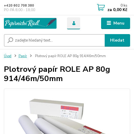
0
ks
+420 602 708 380
za
0,00 Kč
PO-PÁ 8,00 - 18,00
Menu
Hledat
Úvod
Papír
Plotrový papír ROLE AP 80g 914/46m/50mm
Plotrový papír ROLE AP 80g
914/46m/50mm