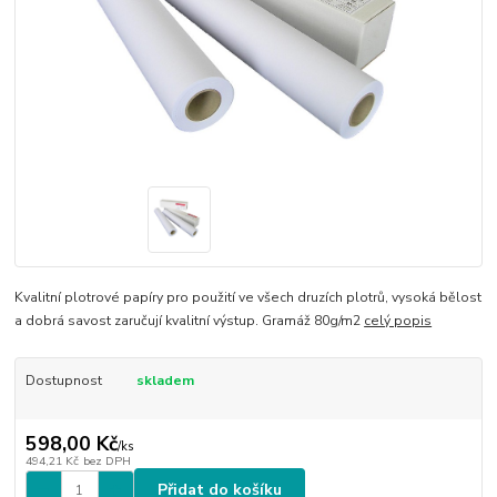
Kvalitní plotrové papíry pro použití ve všech druzích plotrů, vysoká bělost
a dobrá savost zaručují kvalitní výstup. Gramáž 80g/m2
celý popis
Dostupnost
skladem
598,00 Kč
/
ks
494,21 Kč
bez DPH
Přidat do košíku