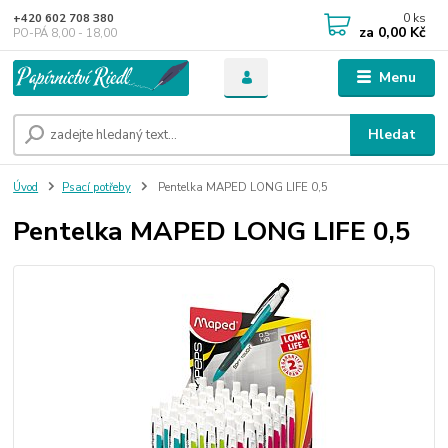
0
ks
+420 602 708 380
za
0,00 Kč
PO-PÁ 8,00 - 18,00
Menu
Hledat
Úvod
Psací potřeby
Pentelka MAPED LONG LIFE 0,5
Pentelka MAPED LONG LIFE 0,5