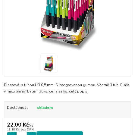
Plastová, s tuhou HB 0,5 mm. S integrovanou gumou. Včetně 3 tuh. Plášť
v mixu barev. Balení 36ks, cena za ks.
celý popis
Dostupnost
skladem
22,00 Kč
/
ks
18,18 Kč
bez DPH