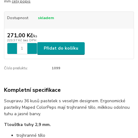
mm
celý popis
Dostupnost
skladem
271,00 Kč
/
ks
223,97 Kč
bez DPH
Přidat do košíku
Číslo produktu:
1099
Kompletní specifikace
Soupravu 36 kusů pastelek s veselým designem. Ergonomické
pastelky Maped ColorPeps mají trojhranné tělo, měkkou odolnou
tuhu a jasné barvy.
Tloušťka tuhy 2,9 mm.
trojhranné tělo