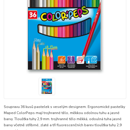
Soupravu 36 kusů pastelek s veselým designem. Ergonomické pastelky
Maped ColorPeps mají trojhranné tělo, měkkou odolnou tuhu a jasné
barvy. Tloušťka tuhy 2,9 mm. trojhranné tělo měkká, odoulná tuha jasné
barvy včetně stříbrné, zlaté a tří fluorescenčních barev tloušťka tuhy 2,9