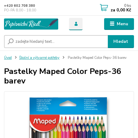
0
ks
+420 602 708 380
za
0,00 Kč
PO-PÁ 8,00 - 18,00
Menu
Hledat
Úvod
Školní a výtvarné potřeby
Pastelky Maped Color Peps-36 barev
Pastelky Maped Color Peps-36
barev