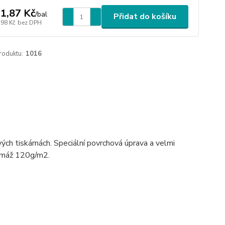
1,87 Kč
/
bal
Přidat do košíku
,98 Kč
bez DPH
roduktu:
1016
ových tiskárnách. Speciální povrchová úprava a velmi
Gramáž 120g/m2.