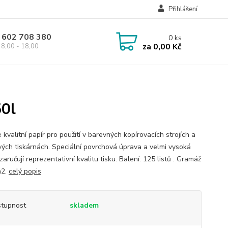
Přihlášení
 602 708 380
0
ks
za
0,00 Kč
8,00 - 18,00
50l
kvalitní papír pro použití v barevných kopírovacích strojích a
vých tiskárnách. Speciální povrchová úprava a velmi vysoká
zaručují reprezentativní kvalitu tisku. Balení: 125 listů . Gramáž
m2.
celý popis
tupnost
skladem