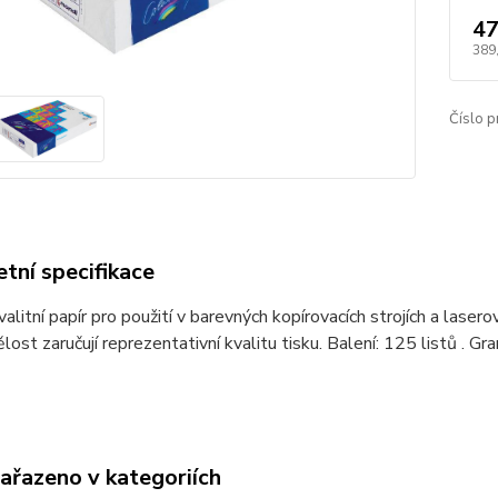
47
389
Číslo p
tní specifikace
alitní papír pro použití v barevných kopírovacích strojích a laser
lost zaručují reprezentativní kvalitu tisku. Balení: 125 listů . 
zařazeno v kategoriích