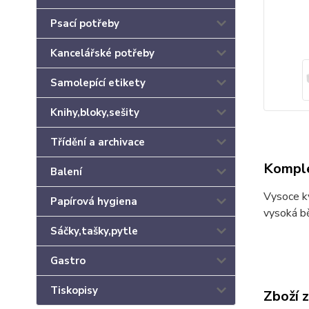
Psací potřeby
Kancelářské potřeby
Samolepící etikety
Knihy,bloky,sešity
Třídění a archivace
Komple
Balení
Vysoce kv
Papírová hygiena
vysoká bě
Sáčky,tašky,pytle
Gastro
Tiskopisy
Zboží 