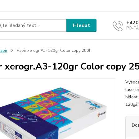
+420
Hledat
PO-PÁ 
apír
Papír xerogr.A3-120gr Color copy 250l
r xerogr.A3-120gr Color copy 2
Vysoce 
lasero
bělost 
120g/
Dos