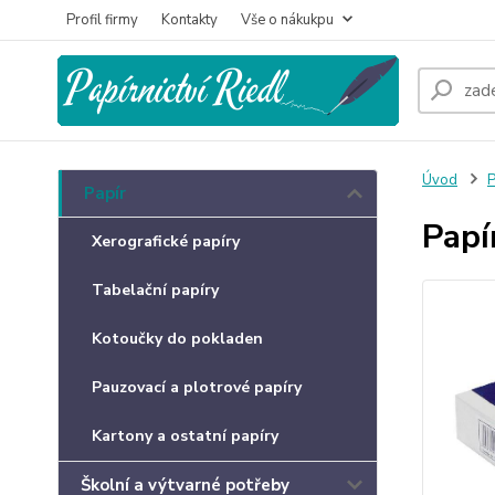
Profil firmy
Kontakty
Vše o nákukpu
Úvod
P
Papír
Papí
Xerografické papíry
Tabelační papíry
Kotoučky do pokladen
Pauzovací a plotrové papíry
Kartony a ostatní papíry
Školní a výtvarné potřeby