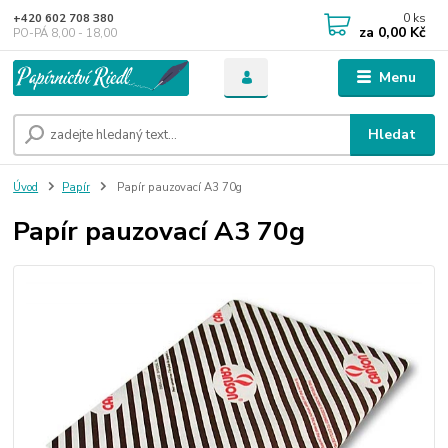
0
ks
+420 602 708 380
za
0,00 Kč
PO-PÁ 8,00 - 18,00
Menu
Hledat
Úvod
Papír
Papír pauzovací A3 70g
Papír pauzovací A3 70g