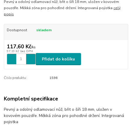
Pevný a odolný odlamovací nůž, břit o šíři 18 mm, uložen v kovovém
pouzdře. Měkká zóna pro pohodlné držení. Integrovaná pojistka
celý
popis
Dostupnost
skladem
117,60 Kč
/
ks
97,19 Kč
bez DPH
Přidat do košíku
Číslo produktu:
1596
Kompletní specifikace
Pevný a odolný odlamovací nůž, břit o šíři 18 mm, uložen v
kovovém pouzdře. Měkká zóna pro pohodlné držení. Integrovaná
pojistka