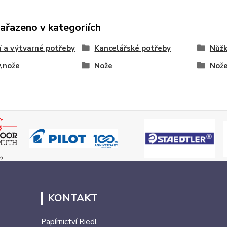
zařazeno v kategoriích
í a výtvarné potřeby
Kancelářské potřeby
Nůžk
,nože
Nože
Nož
KONTAKT
Papírnictví Riedl