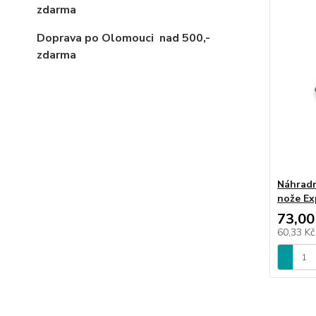
zdarma
Doprava po Olomouci
nad 500,-
zdarma
Náhradn
nože Ex
73,00
60,33 K