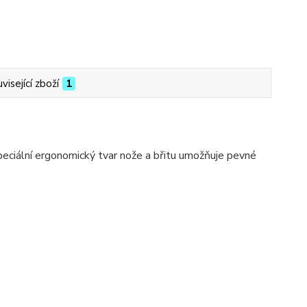
visející zboží
1
Speciální ergonomický tvar nože a břitu umožňuje pevné