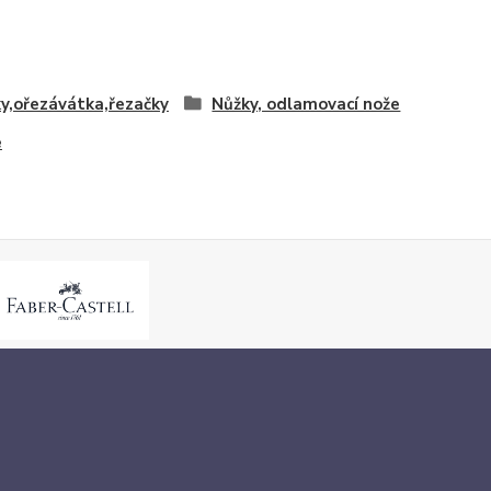
y,ořezávátka,řezačky
Nůžky, odlamovací nože
e