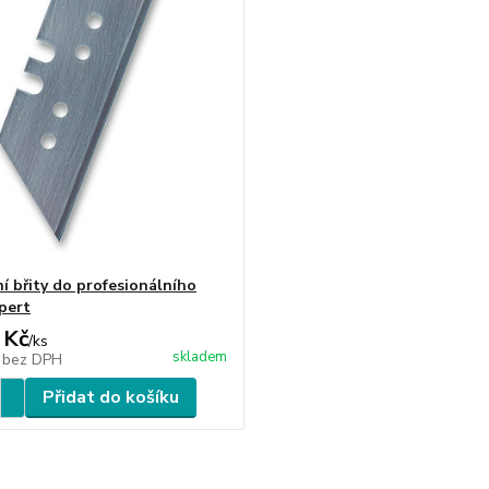
í břity do profesionálního
pert
 Kč
/
ks
skladem
č
bez DPH
Přidat do košíku