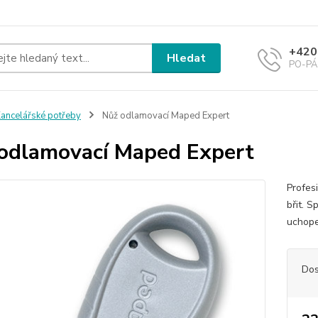
+420
Hledat
PO-PÁ 
ancelářské potřeby
Nůž odlamovací Maped Expert
odlamovací Maped Expert
Profes
břit. 
uchope
Dos