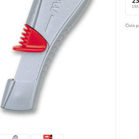
23
193
Číslo p