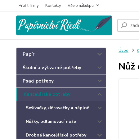
Profil firmy
Kontakty
Vše o nákukpu
Úvod
K
Papír
Nůž 
Školní a výtvarné potřeby
Psací potřeby
Kancelářské potřeby
Sešívačky, děrovačky a náplně
Nůžky, odlamovací nože
Drobné kancelářské potřeby