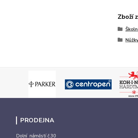
Zboží 
Školn
Nůžky
PRODEJNA
Dolní náměstí č.30