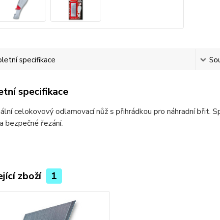
etní specifikace
Sou
tní specifikace
ální celokovový odlamovací nůž s přihrádkou pro náhradní břit. 
a bezpečné řezání.
jící zboží
1