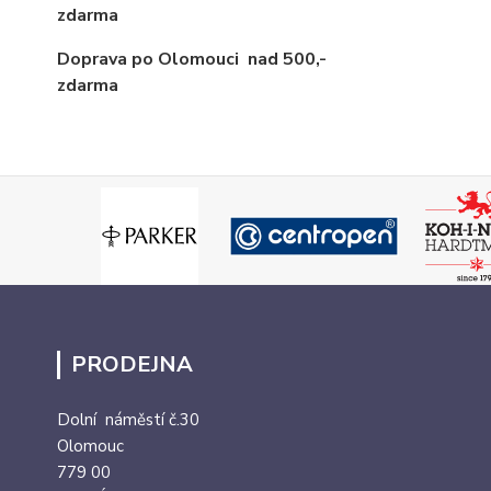
zdarma
Doprava po Olomouci
nad 500,-
zdarma
PRODEJNA
Dolní náměstí č.30
Olomouc
779 00