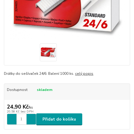
Drátky do sešívaček 24/6. Balení 1000 ks.
celý popis
Dostupnost
skladem
24,90 Kč
/
ks
20,58 Kč
bez DPH
Přidat do košíku