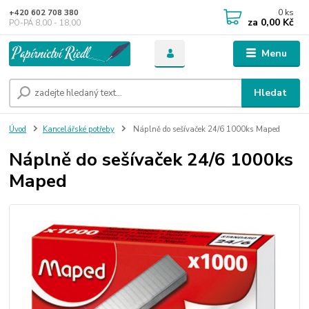
0
ks
+420 602 708 380
za
0,00 Kč
PO-PÁ 8,00 - 18,00
Menu
Hledat
Úvod
Kancelářské potřeby
Náplně do sešívaček 24/6 1000ks Maped
Náplně do sešívaček 24/6 1000ks
Maped