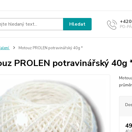
+420
Hledat
PO-PÁ 
alení
Motouz PROLEN potravinářský 40g *
uz PROLEN potravinářský 40g 
Motouz
průměr
Dos
49
40,