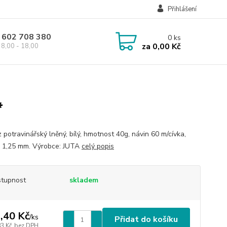
Přihlášení
 602 708 380
0
ks
za
0,00 Kč
8,00 - 18,00
*
 potravinářský lněný, bílý, hmotnost 40g, návin 60 m/cívka,
 1,25 mm. Výrobce: JUTA
celý popis
tupnost
skladem
,40 Kč
/
ks
Přidat do košíku
83 Kč
bez DPH