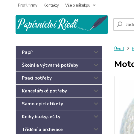
Profil firmy
Kontakty
Vše o nákukpu
Úvod
B
Papír
Moto
Školní a výtvarné potřeby
Psací potřeby
Kancelářské potřeby
Samolepící etikety
Knihy,bloky,sešity
Třídění a archivace