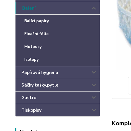
Balení
Balící papíry
Fixační fólie
Motouzy
Izolepy
Papírová hygiena
Sáčky,tašky,pytle
Gastro
Tiskopisy
Komple