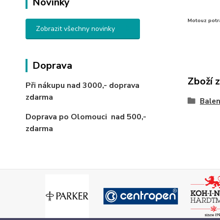
Novinky
Motouz potra
Zobrazit všechny novinky
Doprava
Zboží 
Při nákupu nad 3000,-
doprava
zdarma
Balen
Doprava po Olomouci
nad 500,-
zdarma