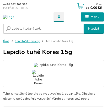
0
ks
+420 602 708 380
za
0,00 Kč
PO-PÁ 8,00 - 18,00
Menu
Hledat
Úvod
Kancelářské potřeby
Lepidlo tuhé Kores 15g
Lepidlo tuhé Kores 15g
Tuhé kancelářské lepidlo ve vysouvací tubě, obsah 15 g. Obsahuje
glycerin. který zabraňuje vysychání. Výrobce : Kores
celý popis