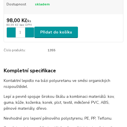
Dostupnost
skladem
98,00 Kč
/
ks
80,99 Kč
bez DPH
Přidat do košíku
Číslo produktu:
1355
Kompletní specifikace
Kontaktní lepidlo na bázi polyuretanu ve směsi organických
rozpouštědel.
Lepí a pevně spojuje širokou škálu a kombinaci materiálů: kov,
guma, kůže, koženka, korek, plst, textil, měkčené PVC, ABS,
pěnové materiály, dřevo.
Nevhodné pro lepení pěnového polystyrenu, PE, PP, Teflonu.