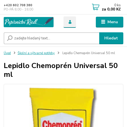
0
ks
+420 602 708 380
za
0,00 Kč
PO-PÁ 8,00 - 18,00
Menu
Hledat
Úvod
Školní a výtvarné potřeby
Lepidlo Chemoprén Universal 50 ml
Lepidlo Chemoprén Universal 50
ml