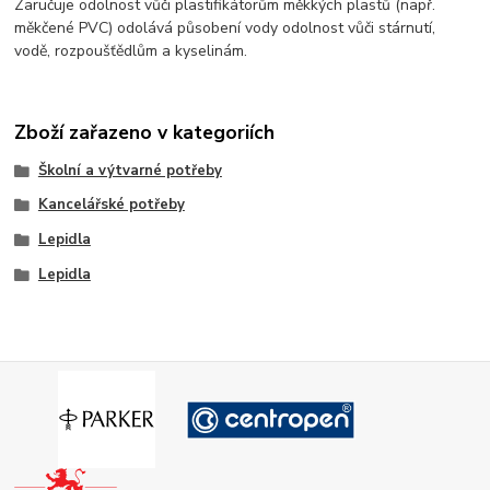
Zaručuje odolnost vůči plastifikátorům měkkých plastů (např.
měkčené PVC) odolává působení vody odolnost vůči stárnutí,
vodě, rozpoušťědlům a kyselinám.
Zboží zařazeno v kategoriích
Školní a výtvarné potřeby
Kancelářské potřeby
Lepidla
Lepidla