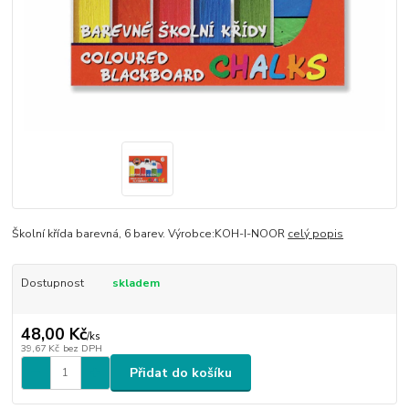
Školní křída barevná, 6 barev. Výrobce:KOH-I-NOOR
celý popis
Dostupnost
skladem
48,00 Kč
/
ks
39,67 Kč
bez DPH
Přidat do košíku