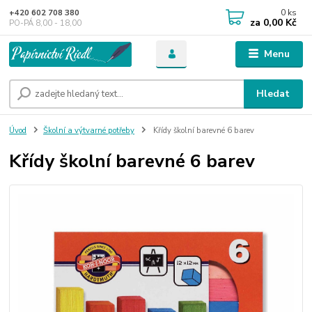
0
ks
+420 602 708 380
za
0,00 Kč
PO-PÁ 8,00 - 18,00
Menu
Hledat
Úvod
Školní a výtvarné potřeby
Křídy školní barevné 6 barev
Křídy školní barevné 6 barev