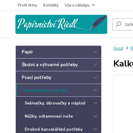
Profil firmy
Kontakty
Vše o nákukpu
Úvod
K
Papír
Kalk
Školní a výtvarné potřeby
Psací potřeby
Kancelářské potřeby
Sešívačky, děrovačky a náplně
Nůžky, odlamovací nože
Drobné kancelářské potřeby