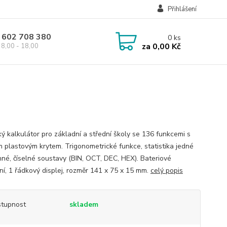
Přihlášení
 602 708 380
0
ks
za
0,00 Kč
8,00 - 18,00
ý kalkulátor pro základní a střední školy se 136 funkcemi s
 plastovým krytem. Trigonometrické funkce, statistika jedné
né, číselné soustavy (BIN, OCT, DEC, HEX). Bateriové
ní, 1 řádkový displej, rozměr 141 x 75 x 15 mm.
celý popis
tupnost
skladem