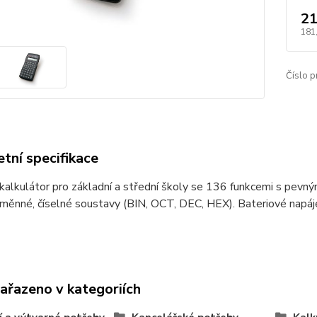
21
181
Číslo p
tní specifikace
alkulátor pro základní a střední školy se 136 funkcemi s pevný
měnné, číselné soustavy (BIN, OCT, DEC, HEX). Bateriové napáje
zařazeno v kategoriích