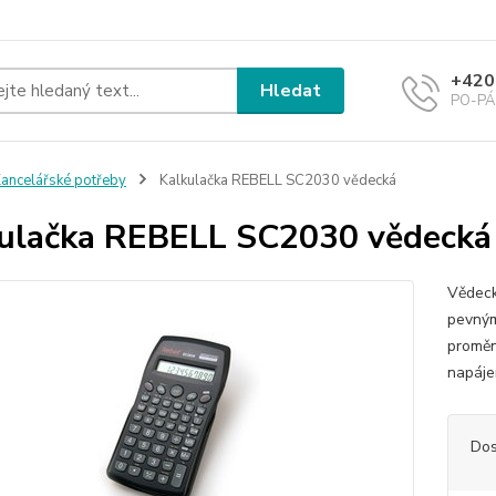
+420
Hledat
PO-PÁ 
ancelářské potřeby
Kalkulačka REBELL SC2030 vědecká
ulačka REBELL SC2030 vědecká
Vědeck
pevným
proměn
napáje
Dos