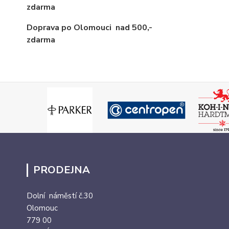
zdarma
Doprava po Olomouci
nad 500,-
zdarma
PRODEJNA
Dolní náměstí č.30
Olomouc
779 00