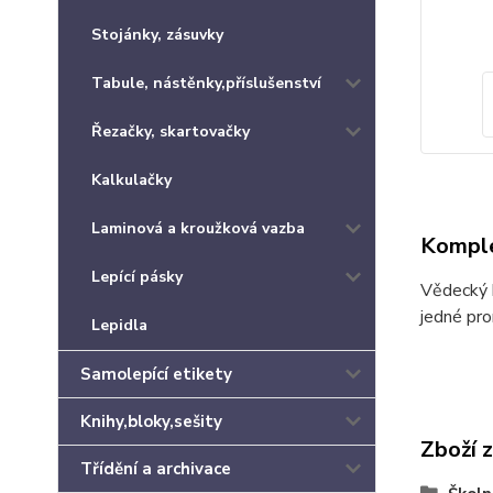
Stojánky, zásuvky
Tabule, nástěnky,příslušenství
Řezačky, skartovačky
Kalkulačky
Laminová a kroužková vazba
Komple
Lepící pásky
Vědecký k
jedné pro
Lepidla
Samolepící etikety
Knihy,bloky,sešity
Zboží 
Třídění a archivace