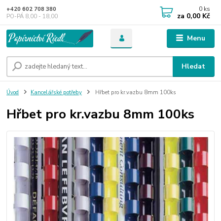
0
ks
+420 602 708 380
za
0,00 Kč
PO-PÁ 8,00 - 18,00
Menu
Hledat
Úvod
Kancelářské potřeby
Hřbet pro kr.vazbu 8mm 100ks
Hřbet pro kr.vazbu 8mm 100ks