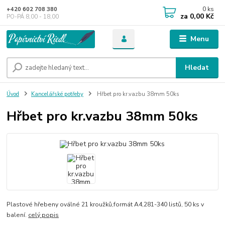
0
ks
+420 602 708 380
za
0,00 Kč
PO-PÁ 8,00 - 18,00
Menu
Hledat
Úvod
Kancelářské potřeby
Hřbet pro kr.vazbu 38mm 50ks
Hřbet pro kr.vazbu 38mm 50ks
Plastové hřebeny oválné 21 kroužků,formát A4,281-340 listů, 50 ks v
balení.
celý popis