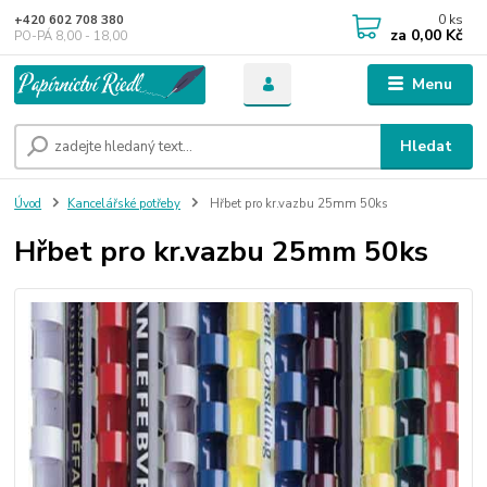
0
ks
+420 602 708 380
za
0,00 Kč
PO-PÁ 8,00 - 18,00
Menu
Hledat
Úvod
Kancelářské potřeby
Hřbet pro kr.vazbu 25mm 50ks
Hřbet pro kr.vazbu 25mm 50ks