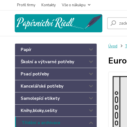
Profil firmy
Kontakty
Vše o nákukpu
Úvod
T
Papír
Euro
Školní a výtvarné potřeby
Psací potřeby
Kancelářské potřeby
Samolepící etikety
Knihy,bloky,sešity
Třídění a archivace