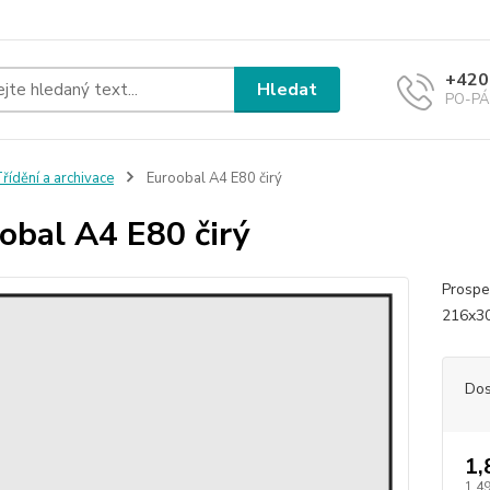
+420
Hledat
PO-PÁ 
řídění a archivace
Euroobal A4 E80 čirý
obal A4 E80 čirý
Prospe
216x30
Dos
1,
1,49