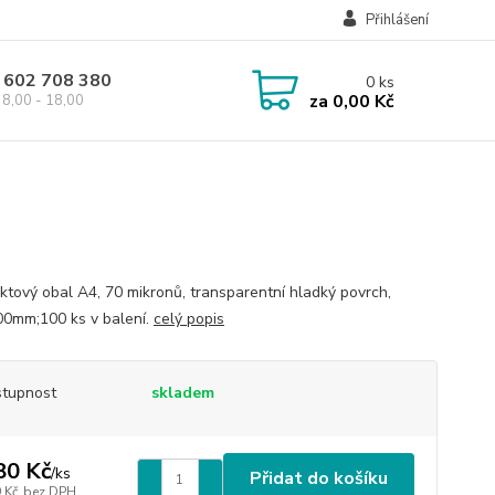
Přihlášení
 602 708 380
0
ks
za
0,00 Kč
8,00 - 18,00
ktový obal A4, 70 mikronů, transparentní hladký povrch,
0mm;100 ks v balení.
celý popis
tupnost
skladem
80 Kč
/
ks
Přidat do košíku
 Kč
bez DPH