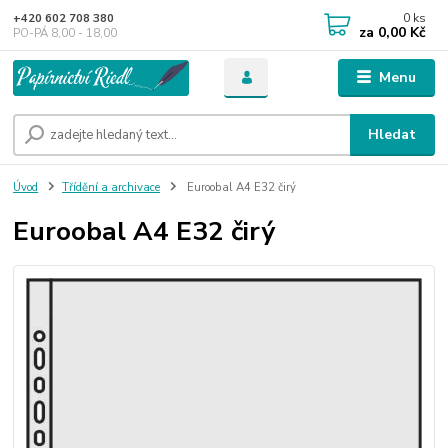
0
ks
+420 602 708 380
za
0,00 Kč
PO-PÁ 8,00 - 18,00
Menu
Hledat
Úvod
Třídění a archivace
Euroobal A4 E32 čirý
Euroobal A4 E32 čirý