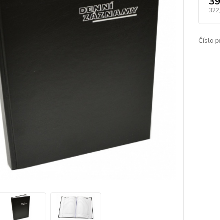
39
322
Číslo p