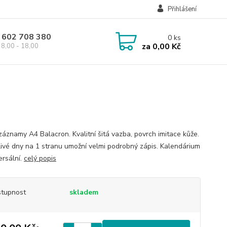
Přihlášení
 602 708 380
0
ks
za
0,00 Kč
8,00 - 18,00
záznamy A4 Balacron. Kvalitní šitá vazba, povrch imitace kůže.
livé dny na 1 stranu umožní velmi podrobný zápis. Kalendárium
ersální.
celý popis
tupnost
skladem