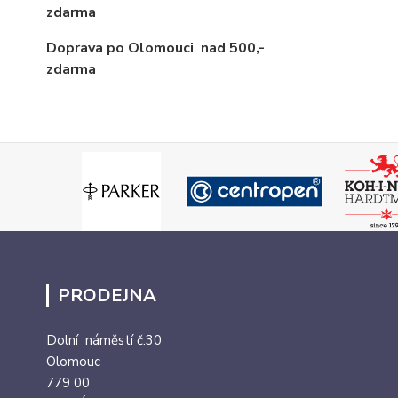
zdarma
Doprava po Olomouci
nad 500,-
zdarma
PRODEJNA
Dolní náměstí č.30
Olomouc
779 00