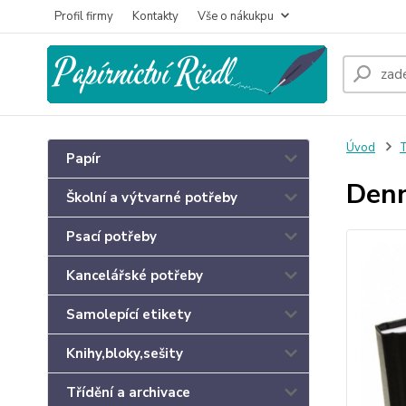
Profil firmy
Kontakty
Vše o nákukpu
Úvod
T
Papír
Denn
Školní a výtvarné potřeby
Psací potřeby
Kancelářské potřeby
Samolepící etikety
Knihy,bloky,sešity
Třídění a archivace