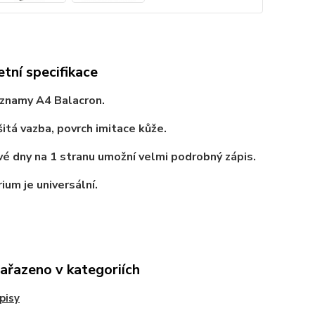
tní specifikace
áznamy A4 Balacron.
 šitá vazba, povrch imitace kůže.
vé dny na 1 stranu umožní velmi podrobný zápis.
ium je universální.
zařazeno v kategoriích
pisy