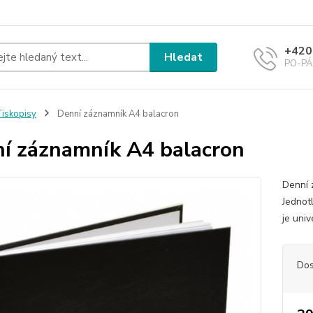
+420
Hledat
PO-PÁ 
iskopisy
Denní záznamník A4 balacron
í záznamník A4 balacron
Denní 
Jednot
je univ
Dos