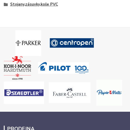
Stojany,zásuvky,koše PVC
PRODEJNA