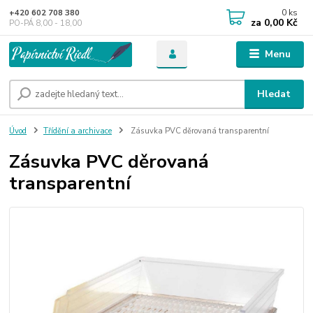
0
ks
+420 602 708 380
za
0,00 Kč
PO-PÁ 8,00 - 18,00
Menu
Hledat
Úvod
Třídění a archivace
Zásuvka PVC děrovaná transparentní
Zásuvka PVC děrovaná
transparentní